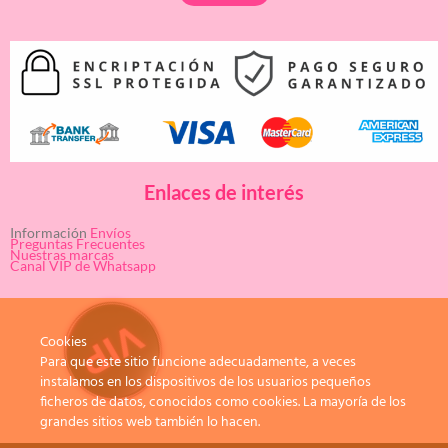
Enlaces de interés
Información
Envíos
Preguntas Frecuentes
Nuestras marcas
Canal VIP de Whatsapp
Cookies
Para que este sitio funcione adecuadamente, a veces
instalamos en los dispositivos de los usuarios pequeños
ficheros de datos, conocidos como cookies. La mayoría de los
grandes sitios web también lo hacen.