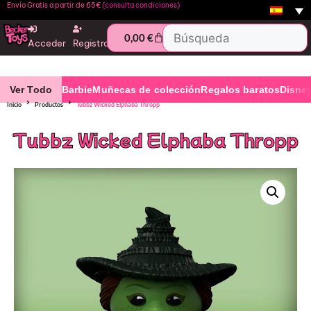
Envío Gratis a partir de 65€
(consulta condiciones)
0,00
€
Acceder
Registro
Ver Todo
Barbie
Muñecas de colección
Regalos baratos
Disne
Inicio
Productos
Tubbz Wicked Elphaba Thropp
Tubbz Wicked Elphaba Thropp