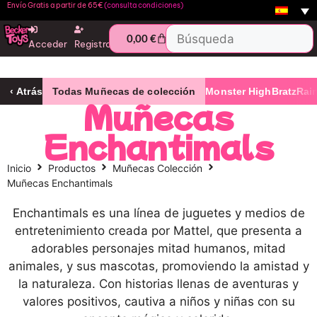
Envío Gratis a partir de 65€
(consulta condiciones)
0,00
€
Acceder
Registro
‹ Atrás
Todas Muñecas de colección
Monster High
Bratz
Rai
Muñecas
Enchantimals
Inicio
Productos
Muñecas Colección
Muñecas Enchantimals
Enchantimals es una línea de juguetes y medios de
entretenimiento creada por Mattel, que presenta a
adorables personajes mitad humanos, mitad
animales, y sus mascotas, promoviendo la amistad y
la naturaleza. Con historias llenas de aventuras y
valores positivos, cautiva a niños y niñas con su