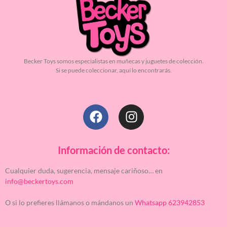
Becker Toys somos especialistas en muñecas y juguetes de colección.
Si se puede coleccionar, aquí lo encontrarás.
Información de contacto:
Cualquier duda, sugerencia, mensaje cariñoso… en
info@beckertoys.com
O si lo prefieres llámanos o mándanos un
Whatsapp 623942853