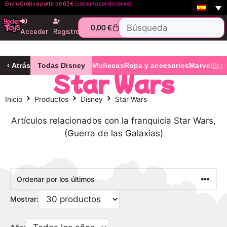
Envío Gratis a partir de 65€
(consulta condiciones)
0,00
€
Acceder
Registro
‹ Atrás
Todas Disney
Muñecas
Ropa y accesorios
Marvel
Star
Star Wars
Inicio
Productos
Disney
Star Wars
Artículos relacionados con la franquicia Star Wars,
(Guerra de las Galaxias)
Mostrar: