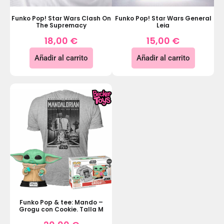
Funko Pop! Star Wars Clash On
Funko Pop! Star Wars General
The Supremacy
Leia
18,00
€
15,00
€
Añadir al carrito
Añadir al carrito
Funko Pop & tee: Mando –
Grogu con Cookie. Talla M