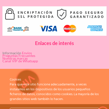
Enlaces de interés
Información
Envíos
Preguntas Frecuentes
Nuestras marcas
Canal VIP de Whatsapp
Cookies
Para que este sitio funcione adecuadamente, a veces
instalamos en los dispositivos de los usuarios pequeños
ficheros de datos, conocidos como cookies. La mayoría de los
grandes sitios web también lo hacen.