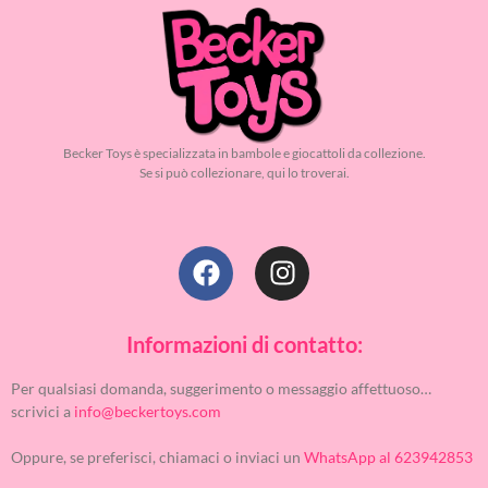
Becker Toys è specializzata in bambole e giocattoli da collezione.
Se si può collezionare, qui lo troverai.
Informazioni di contatto:
Per qualsiasi domanda, suggerimento o messaggio affettuoso…
scrivici a
info@beckertoys.com
Oppure, se preferisci, chiamaci o inviaci un
WhatsApp al 623942853