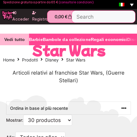
Spedizione gratuita a partire da 65 €
(consulta le condizioni)
0,00
€
Acceder
Registro
Vedi tutto
Barbie
Bambole da collezione
Regali economici
Dis
Star Wars
Home
Prodotti
Disney
Star Wars
Articoli relativi al franchise Star Wars, (Guerre
Stellari)
Mostrar: