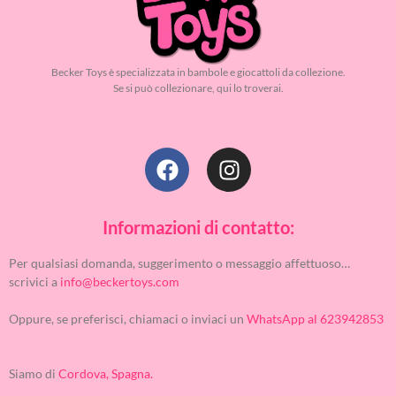
Becker Toys è specializzata in bambole e giocattoli da collezione.
Se si può collezionare, qui lo troverai.
Informazioni di contatto:
Per qualsiasi domanda, suggerimento o messaggio affettuoso…
scrivici a
info@beckertoys.com
Oppure, se preferisci, chiamaci o inviaci un
WhatsApp al 623942853
Siamo di
Cordova, Spagna.