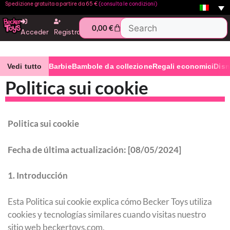
Spedizione gratuita a partire da 65 €
(consulta le condizioni)
0,00
€
Acceder
Registro
Vedi tutto
Barbie
Bambole da collezione
Regali economici
Dis
Politica sui cookie
Politica sui cookie
Fecha de última actualización: [08/05/2024]
1. Introducción
Esta Politica sui cookie explica cómo Becker Toys utiliza
cookies y tecnologías similares cuando visitas nuestro
sitio web beckertoys.com.