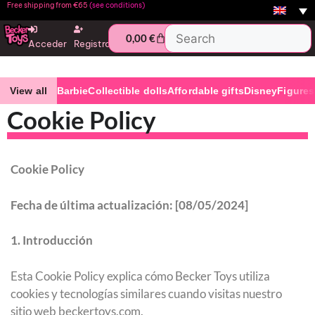
Free shipping from €65
(see conditions)
0,00
€
Acceder
Registro
View all
Barbie
Collectible dolls
Affordable gifts
Disney
Figures
Cookie Policy
Cookie Policy
Fecha de última actualización: [08/05/2024]
1. Introducción
Esta Cookie Policy explica cómo Becker Toys utiliza
cookies y tecnologías similares cuando visitas nuestro
sitio web beckertoys.com.