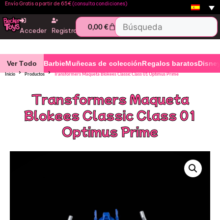
Envío Gratis a partir de 65€
(consulta condiciones)
0,00
€
Acceder
Registro
Ver Todo
Barbie
Muñecas de colección
Regalos baratos
Disne
Inicio
Productos
Transformers Maqueta Blokees Classic Class 01 Optimus Prime
Transformers Maqueta
Blokees Classic Class 01
Optimus Prime