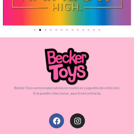
Becker Toys somos especialistas en muñecas y juguetes de colección.
Si se puede coleccionar, aquí lo encontrarás.