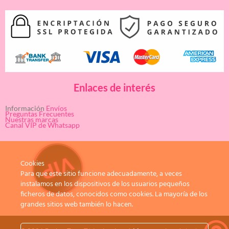
Enlaces de interés
Información
Envíos
Preguntas Frecuentes
Nuestras marcas
Canal VIP de Whatsapp
Cookies
Para que este sitio funcione adecuadamente, a veces
instalamos en los dispositivos de los usuarios pequeños
ficheros de datos, conocidos como cookies. La mayoría de los
grandes sitios web también lo hacen.