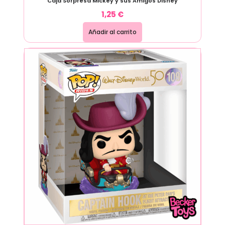
Caja Sorpresa Mickey y sus Amigos Disney
1,25
€
Añadir al carrito