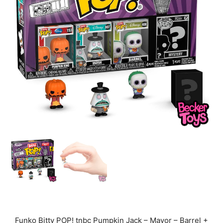
Funko Bitty POP! tnbc Pumpkin Jack – Mayor – Barrel +