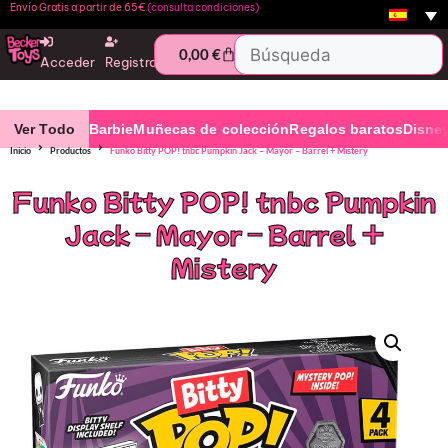
Envío Gratis a partir de 65€
(consulta condiciones)
0,00
€
Acceder
Registro
Ver Todo
Barbie
Muñecas de colección
Regalos baratos
Disne
Inicio
Productos
Funko Bitty POP! tnbc Pumpkin Jack – Mayor – Barrel + Mistery
Funko Bitty POP! tnbc Pumpkin
Jack – Mayor – Barrel +
Mistery