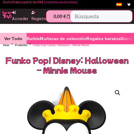
Envío Gratis a partir de 65€
(consulta condiciones)
0,00
€
Acceder
Registro
Ver Todo
Barbie
Muñecas de colección
Regalos baratos
Disne
Inicio
Productos
Funko Pop! Disney: Halloween – Minnie Mouse
Funko Pop! Disney: Halloween
– Minnie Mouse