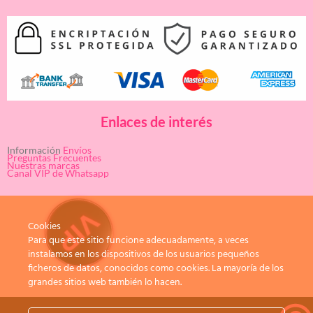
Enlaces de interés
Información
Envíos
Preguntas Frecuentes
Nuestras marcas
Canal VIP de Whatsapp
Cookies
Para que este sitio funcione adecuadamente, a veces
instalamos en los dispositivos de los usuarios pequeños
ficheros de datos, conocidos como cookies. La mayoría de los
grandes sitios web también lo hacen.