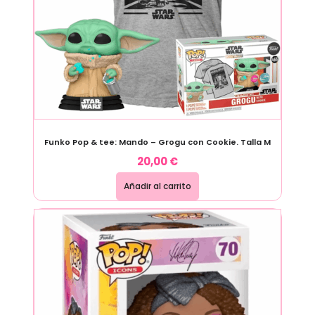
Funko Pop & tee: Mando – Grogu con Cookie. Talla M
20,00
€
Añadir al carrito