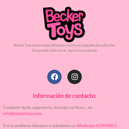
Becker Toys somos especialistas en muñecas y juguetes de colección.
Si se puede coleccionar, aquí lo encontrarás.
Información de contacto:
Cualquier duda, sugerencia, mensaje cariñoso… en
info@beckertoys.com
O si lo prefieres llámanos o mándanos un
Whatsapp 623942853