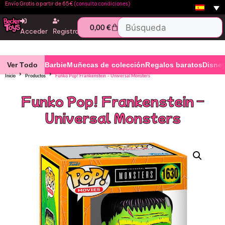
Envío Gratis a partir de 65€
(consulta condiciones)
0,00
€
Acceder
Registro
Ver Todo
Barbie
Muñecas de colección
Regalos baratos
Disne
Inicio
Productos
Funko Pop!​ Frankenstein​ – Universal Monsters
Funko Pop!​ Frankenstein​ –
Universal Monsters