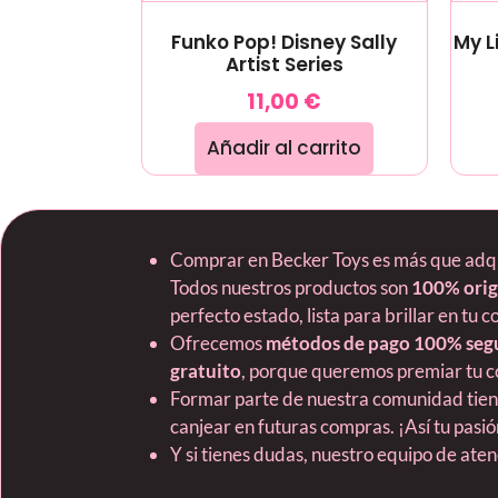
Funko Pop! Disney Sally
My L
Artist Series
11,00
€
Añadir al carrito
Comprar en Becker Toys es más que adquir
Todos nuestros productos son
100% orig
perfecto estado, lista para brillar en tu c
Ofrecemos
métodos de pago 100% seg
gratuito
, porque queremos premiar tu c
Formar parte de nuestra comunidad tie
canjear en futuras compras. ¡Así tu pas
Y si tienes dudas, nuestro equipo de ate