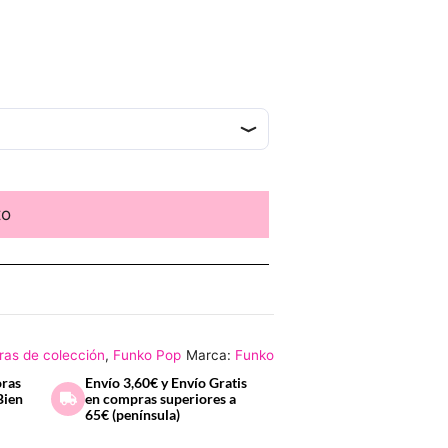
to
ras de colección
,
Funko Pop
Marca:
Funko
oras
Envío 3,60€ y Envío Gratis
Bien
en compras superiores a
65€ (península)