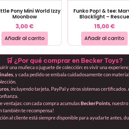
ittle Pony Mini World Izzy
Funko Pop! & tee: Mar
Moonbow
Blacklight – Rescu
3,00
€
15,00
€
Añadir al carrito
Añadir al carrito
🛒 ¿Por qué comprar en Becker Toys?
ir una muñeca o juguete de colección: es vivir una experiencia
inales
, y cada pedido se embala cuidadosamente con material
olección.
uros
, incluyendo tarjeta, PayPal y otros sistemas certificados.
onfianza.
ne ventajas: con cada compra acumulas
BeckerPoints
, nuestro
ión también te recompensa!
nción al cliente está siempre disponible para ayudarte antes, 