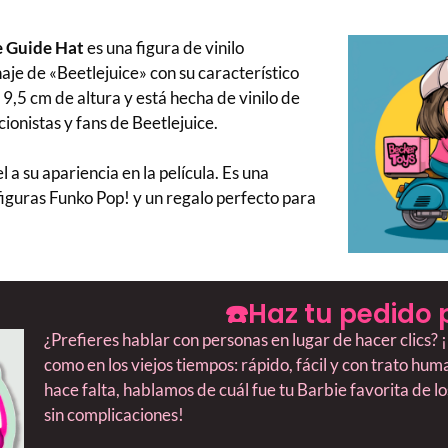
e Guide Hat
es una figura de vinilo
aje de «Beetlejuice» con su característico
,5 cm de altura y está hecha de vinilo de
cionistas y fans de Beetlejuice.
l a su apariencia en la película. Es una
figuras Funko Pop! y un regalo perfecto para
☎️Haz tu pedido 
¿Prefieres hablar con personas en lugar de hacer clics
como en los viejos tiempos: rápido, fácil y con trato hu
hace falta, hablamos de cuál fue tu Barbie favorita de l
sin complicaciones!