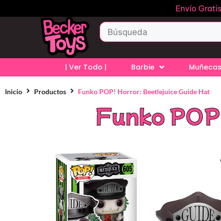
Envío Grati
| Ver Todo |
Barbie
Muñecas
Inicio
Productos
Funko POP! Horror: Beetlejuice Guide Hat
Funko POP!