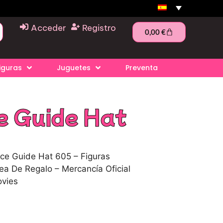
Acceder
Registro
0,00
€
iguras
Juguetes
Preventa
e Guide Hat
uice Guide Hat 605 – Figuras
dea De Regalo – Mercancía Oficial
ovies