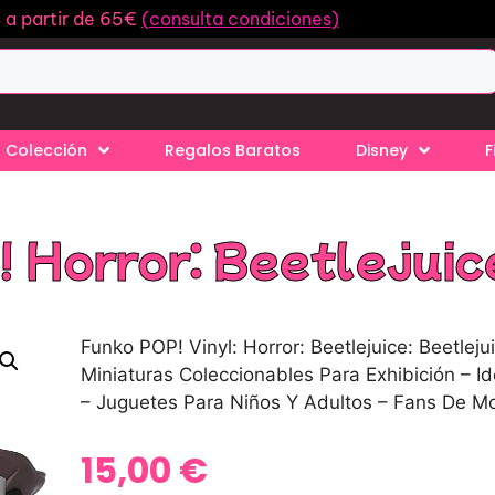
s a partir de 65€
(consulta condiciones)
 Colección
Regalos Baratos
Disney
F
 Horror: Beetlejuic
Funko POP! Vinyl: Horror: Beetlejuice: Beetlej
Miniaturas Coleccionables Para Exhibición – I
– Juguetes Para Niños Y Adultos – Fans De M
15,00
€