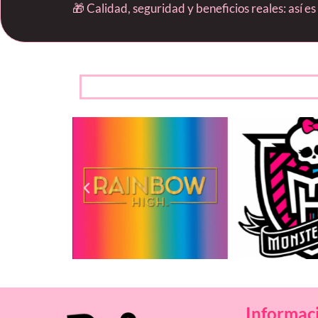
🎁 Calidad, seguridad y beneficios reales: así e
Informac