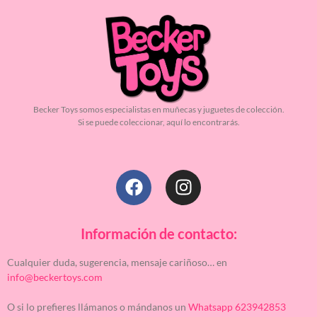
Becker Toys somos especialistas en muñecas y juguetes de colección.
Si se puede coleccionar, aquí lo encontrarás.
Información de contacto:
Cualquier duda, sugerencia, mensaje cariñoso… en
info@beckertoys.com
O si lo prefieres llámanos o mándanos un
Whatsapp 623942853