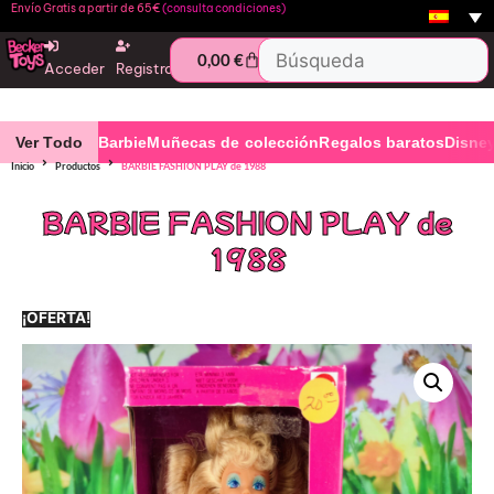
Envío Gratis a partir de 65€
(consulta condiciones)
0,00
€
Acceder
Registro
Ver Todo
Barbie
Muñecas de colección
Regalos baratos
Disne
Inicio
Productos
BARBIE FASHION PLAY de 1988
BARBIE FASHION PLAY de
1988
¡OFERTA!