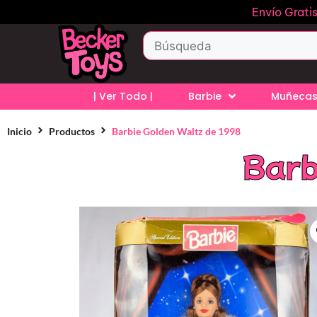
Envío Grati
| Ver Todo |
Barbie
Muñecas
Inicio
Productos
Barbie Golden Waltz de 1998
Barb