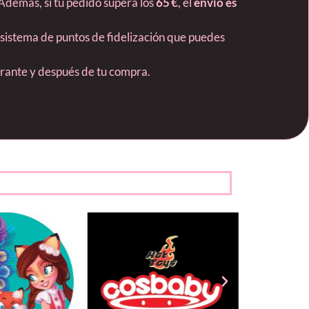
 Además, si tu pedido supera los
65 €
, el
envío es
 sistema de puntos de fidelización que puedes
durante y después de tu compra.