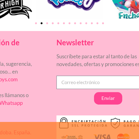
ión de
Newsletter
Suscríbete para estar al tanto de las
a, sugerencia,
novedades, ofertas y promociones es
ñoso… en
oys.com
res llámanos o
Enviar
Whatsapp
doba. España.