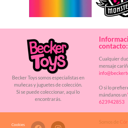
Informac
contacto:
Cualquier dud
mensaje cari
info@beckert
Becker Toys somos especialistas en
muñecas y juguetes de colección.
O si lo prefie
Si se puede coleccionar, aquí lo
mándanos un
encontrarás.
623942853
Somos de
Cór
Cookies