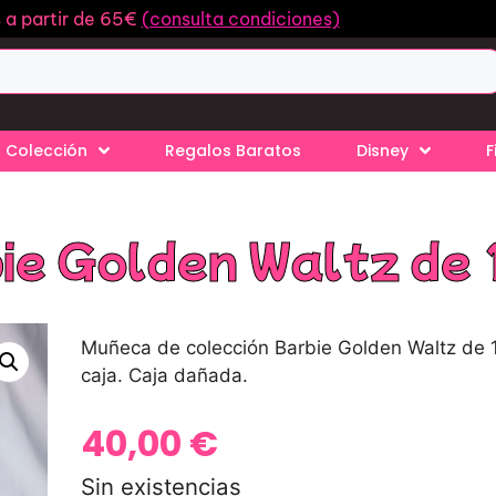
s a partir de 65€
(consulta condiciones)
 Colección
Regalos Baratos
Disney
F
ie Golden Waltz de
Muñeca de colección Barbie Golden Waltz de 
caja. Caja dañada.
40,00
€
Sin existencias