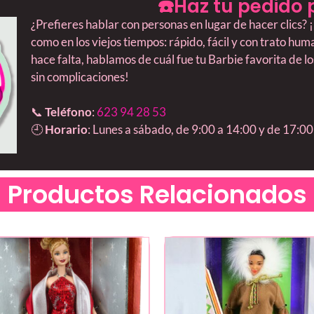
☎️Haz tu pedido 
¿Prefieres hablar con personas en lugar de hacer clics
como en los viejos tiempos: rápido, fácil y con trato hu
hace falta, hablamos de cuál fue tu Barbie favorita de l
sin complicaciones!
📞
Teléfono
:
623 94 28 53
🕘
Horario
: Lunes a sábado, de 9:00 a 14:00 y de 17:00
Productos Relacionados