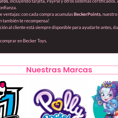
uros
, incluyendo tarjeta, PayPal y otros sistemas certificados.
onfianza.
ne ventajas: con cada compra acumulas
BeckerPoints
, nuestro
ión también te recompensa!
nción al cliente está siempre disponible para ayudarte antes, 
s comprar en Becker Toys.
Nuestras Marcas