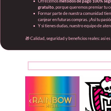
Ofrecemos
métodos de pago 100% seg
gratuito
, porque queremos premiar tu c
Formar parte de nuestra comunidad tie
canjear en futuras compras. ¡Así tu pas
Y si tienes dudas, nuestro equipo de ate
🎁 Calidad, seguridad y beneficios reales: así e