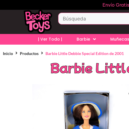
Envío Grati
| Ver Todo |
Barbie
Muñecas
Inicio
Productos
Barbie Little Debbie Special Edition de 2001
Barbie Littl