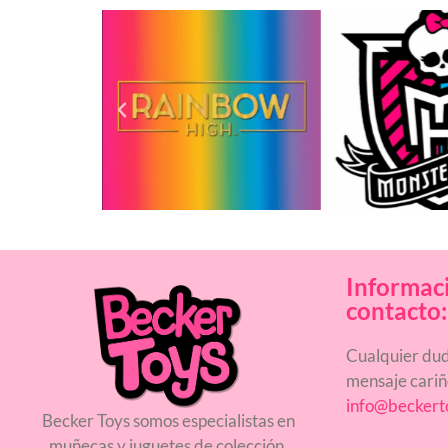
Informac
contacto:
Cualquier dud
mensaje cari
info@beckert
Becker Toys somos especialistas en
muñecas y juguetes de colección.