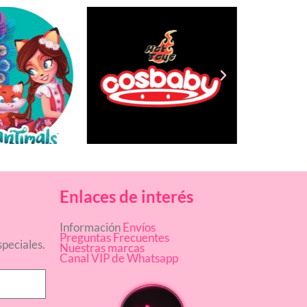
Enlaces de interés
Información
Envíos
Preguntas Frecuentes
peciales.
Nuestras marcas
Canal VIP de Whatsapp