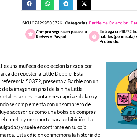
SKU
074299503726
Categorías
Barbie de Colección
,
Ba
Entrega en 48/72 h
Compra segura en pasarela
hábiles (península) 
Redsys o Paypal
Protegido.
01 es una muñeca de colección lanzada por
arca de repostería Little Debbie. Esta
e referencia 50372, presenta a Barbie con un
de la imagen original de la niña Little
etalles azules, pantalones capri azul claro y
uendo se complementa con un sombrero de
Incluye accesorios como una bolsa de compras
a el cabello y un soporte para exhibición. La
gadas) y suele encontrarse en su caja
 marca. Esta edición conmemora la historia de