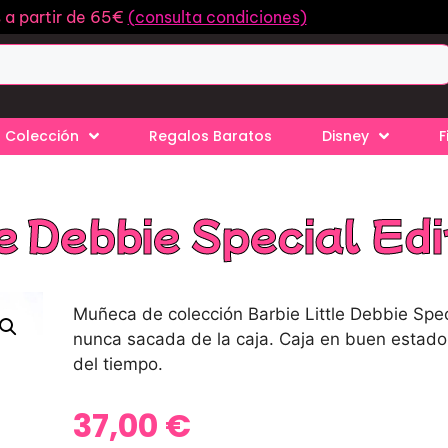
s a partir de 65€
(consulta condiciones)
 Colección
Regalos Baratos
Disney
F
e Debbie Special Ed
Muñeca de colección Barbie Little Debbie Spec
nunca sacada de la caja. Caja en buen estad
del tiempo.
37,00
€