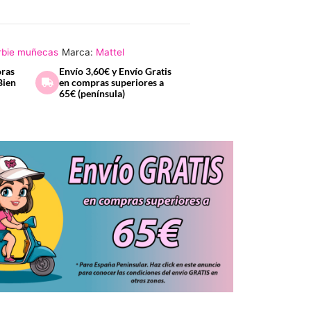
rbie muñecas
Marca:
Mattel
oras
Envío 3,60€ y Envío Gratis
Bien
en compras superiores a
65€ (península)