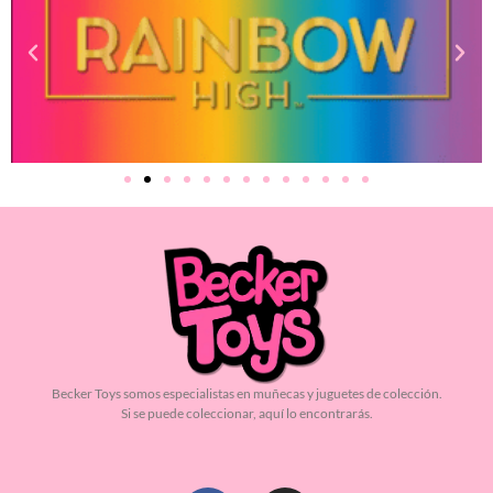
Becker Toys somos especialistas en muñecas y juguetes de colección.
Si se puede coleccionar, aquí lo encontrarás.