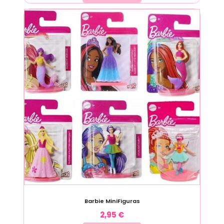
Barbie MiniFiguras
2,95
€