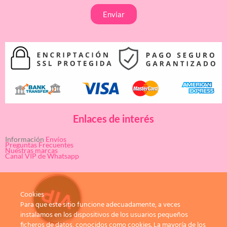
Enviar
Enlaces de interés
Información
Envíos
Preguntas Frecuentes
Nuestras marcas
Canal VIP de Whatsapp
Cookies
Para que este sitio funcione adecuadamente, a veces
instalamos en los dispositivos de los usuarios pequeños
ficheros de datos, conocidos como cookies. La mayoría de los