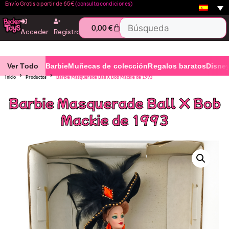
Envío Gratis a partir de 65€
(consulta condiciones)
0,00
€
Acceder
Registro
Ver Todo
Barbie
Muñecas de colección
Regalos baratos
Disne
Inicio
Productos
Barbie Masquerade Ball X Bob Mackie de 1993
Barbie Masquerade Ball X Bob
Mackie de 1993