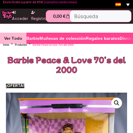
Envío Gratis a partir de 65€
(consulta condiciones)
0,00
€
Acceder
Registro
Ver Todo
Barbie
Muñecas de colección
Regalos baratos
Disne
Inicio
Productos
Barbie Peace & Love 70’s del 2000
Barbie Peace & Love 70’s del
2000
¡OFERTA!