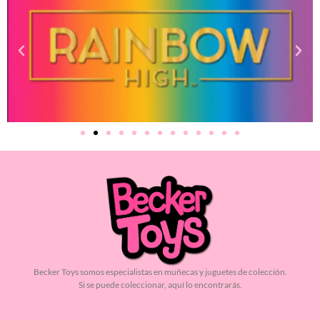
Becker Toys somos especialistas en muñecas y juguetes de colección.
Si se puede coleccionar, aquí lo encontrarás.