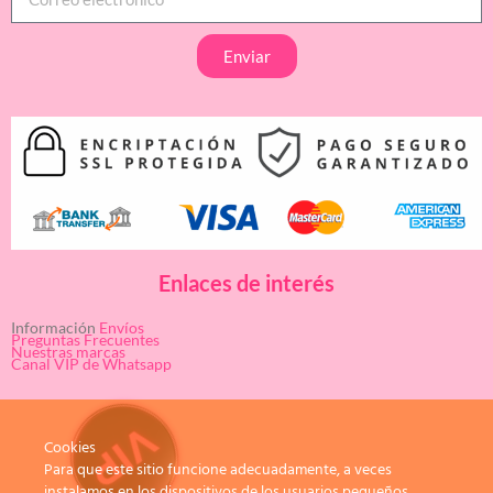
Enviar
Enlaces de interés
Información
Envíos
Preguntas Frecuentes
Nuestras marcas
Canal VIP de Whatsapp
Cookies
Para que este sitio funcione adecuadamente, a veces
instalamos en los dispositivos de los usuarios pequeños