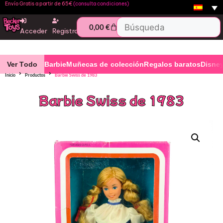
Envío Gratis a partir de 65€
(consulta condiciones)
0,00
€
Acceder
Registro
Ver Todo
Barbie
Muñecas de colección
Regalos baratos
Disne
Inicio
Productos
Barbie Swiss de 1983
Barbie Swiss de 1983