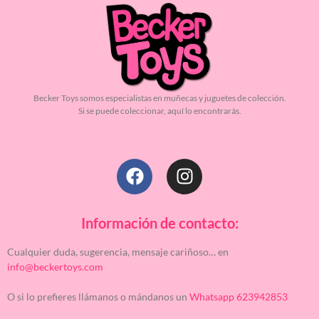
Becker Toys somos especialistas en muñecas y juguetes de colección.
Si se puede coleccionar, aquí lo encontrarás.
Información de contacto:
Cualquier duda, sugerencia, mensaje cariñoso… en
info@beckertoys.com
O si lo prefieres llámanos o mándanos un
Whatsapp 623942853