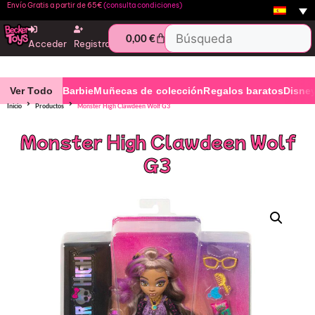
Envío Gratis a partir de 65€
(consulta condiciones)
0,00
€
Acceder
Registro
Ver Todo
Barbie
Muñecas de colección
Regalos baratos
Disne
Inicio
Productos
Monster High Clawdeen Wolf G3
Monster High Clawdeen Wolf
G3