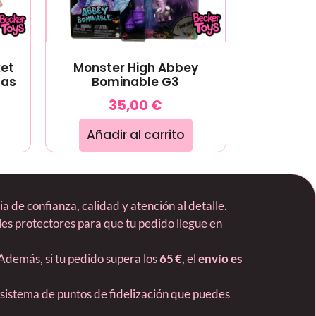
ket
Monster High Abbey
tas
Bominable G3
35,00
€
Añadir al carrito
 de confianza, calidad y atención al detalle.
es protectores para que tu pedido llegue en
 Además, si tu pedido supera los
65 €
, el
envío es
 sistema de puntos de fidelización que puedes