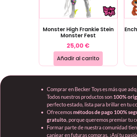
Monster High Frankie Stein
Ench
Monster Fest
25,00
€
Añadir al carrito
Comprar en Becker Toys es más que adquir
Todos nuestros productos son
100% orig
perfecto estado, lista para brillar en tu c
Ofrecemos
métodos de pago 100% seg
gratuito
, porque queremos premiar tu c
Formar parte de nuestra comunidad tie
canjear en futuras compras. ¡Así tu pas