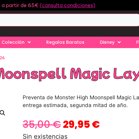
s a partir de 65€
(consulta condiciones)
 Colección
Regalos Baratos
Disney
F
026
Moonspell Magic La
Preventa de Monster High Moonspell Magic La
entrega estimada, segunda mitad de año.
35,00
€
29,95
€
Sin existencias