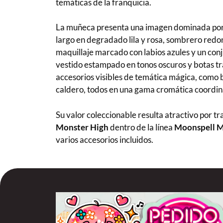
temáticas de la franquicia.
La muñeca presenta una imagen dominada por to
largo en degradado lila y rosa, sombrero redo
maquillaje marcado con labios azules y un con
vestido estampado en tonos oscuros y botas tr
accesorios visibles de temática mágica, como bo
caldero, todos en una gama cromática coordin
Su valor coleccionable resulta atractivo por 
Monster High
dentro de la línea
Moonspell M
varios accesorios incluidos.