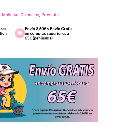
,
Muñecas Colección
,
Preventa
oras
Envío 3,60€ y Envío Gratis
Bien
en compras superiores a
65€ (península)