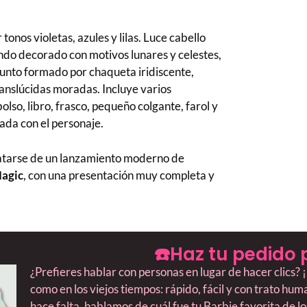
nos violetas, azules y lilas. Luce cabello
ndo decorado con motivos lunares y celestes,
junto formado por chaqueta iridiscente,
anslúcidas moradas. Incluye varios
lso, libro, frasco, pequeño colgante, farol y
ada con el personaje.
tratarse de un lanzamiento moderno de
agic
, con una presentación muy completa y
☎️Haz tu pedido 
¿Prefieres hablar con personas en lugar de hacer clics
como en los viejos tiempos: rápido, fácil y con trato hu
hace falta, hablamos de cuál fue tu Barbie favorita de l