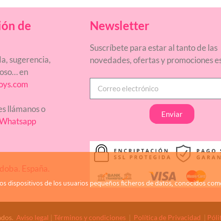
ión de
Newsletter
Suscríbete para estar al tanto de las
a, sugerencia,
novedades, ofertas y promociones es
ñoso… en
oys.com
res llámanos o
Enviar
Whatsapp
doba. España.
os dispositivos de los usuarios pequeños ficheros de datos, conocidos como
ados.
Aviso legal
|
Términos y condiciones
|
Política de Privacidad
|
Póli