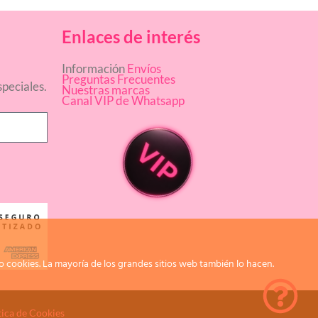
Enlaces de interés
Información
Envíos
Preguntas Frecuentes
peciales.
Nuestras marcas
Canal VIP de Whatsapp
 cookies. La mayoría de los grandes sitios web también lo hacen.
tica de Cookies