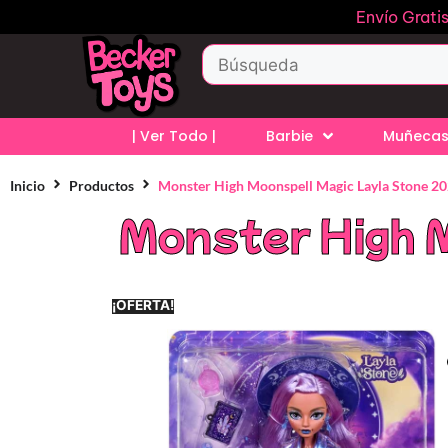
Envío Grati
| Ver Todo |
Barbie
Muñecas
Inicio
Productos
Monster High Moonspell Magic Layla Stone 2
Monster High 
¡OFERTA!