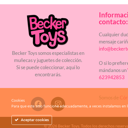
Informac
contacto:
Cualquier dud
mensaje cari
info@beckert
Becker Toys somos especialistas en
muñecas y juguetes de colección.
O si lo prefie
Si se puede coleccionar, aquí lo
mándanos un
encontrarás.
623942853
Somos de
Cór
Cookies
Para que este sitio funcione adecuadamente, a veces instalamos en l
Aceptar cookies
© 2026 Becker Toys. Todos los derechos reserv