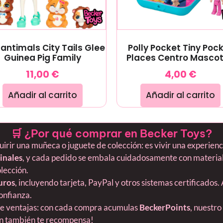
antimals City Tails Glee
Polly Pocket Tiny Poc
Guinea Pig Family
Places Centro Masco
11,00
€
4,00
€
Añadir al carrito
Añadir al carrito
🛒 ¿Por qué comprar en Becker Toys?
ir una muñeca o juguete de colección: es vivir una experiencia
inales
, y cada pedido se embala cuidadosamente con material
olección.
uros
, incluyendo tarjeta, PayPal y otros sistemas certificados.
onfianza.
ne ventajas: con cada compra acumulas
BeckerPoints
, nuestro
ión también te recompensa!