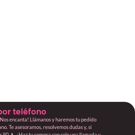
por teléfono
? ¡Nos encanta! Llámanos y haremos tu pedido
mano. Te asesoramos, resolvemos dudas y, si
os 90. 📞 ¡Haz tu compra con solo una llamada y