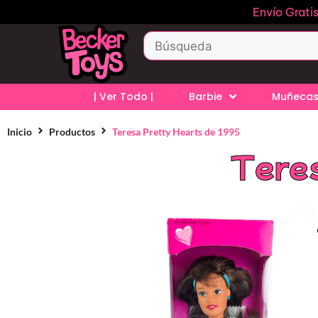
Envío Grati
| Ver Todo |
Barbie
Muñecas
Inicio
Productos
Teresa Pretty Hearts de 1995
Tere