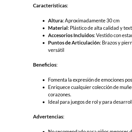
Características
:
Altura
: Aproximadamente 30 cm
Material
: Plástico de alta calidad y t
Accesorios Incluidos
: Vestido con est
Puntos de Articulación
: Brazos y pier
versátil
Beneficios
:
Fomenta la expresión de emociones posit
Enriquece cualquier colección de muñec
corazones.
Ideal para juegos de rol y para desarrol
Advertencias
:
No recomendado para niños menores de