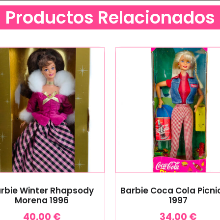
Productos Relacionados
rbie Winter Rhapsody
Barbie Coca Cola Picni
Morena 1996
1997
40,00
€
34,00
€