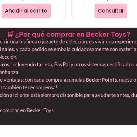
Añadir al carrito
Consultar
🛒 ¿Por qué comprar en Becker Toys?
ir una muñeca o juguete de colección: es vivir una experiencia
inales
, y cada pedido se embala cuidadosamente con material
olección.
uros
, incluyendo tarjeta, PayPal y otros sistemas certificados.
onfianza.
ne ventajas: con cada compra acumulas
BeckerPoints
, nuestro
ión también te recompensa!
nción al cliente está siempre disponible para ayudarte antes, 
s comprar en Becker Toys.