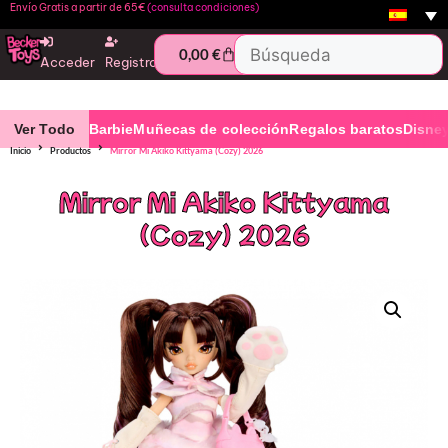
Envío Gratis a partir de 65€
(consulta condiciones)
0,00
€
Acceder
Registro
Ver Todo
Barbie
Muñecas de colección
Regalos baratos
Disne
Inicio
Productos
Mirror Mi Akiko Kittyama (Cozy) 2026
Mirror Mi Akiko Kittyama
(Cozy) 2026