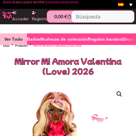
Envío Gratis a partir de 65€
(consulta condiciones)
0,00
€
Acceder
Registro
Ver Todo
Barbie
Muñecas de colección
Regalos baratos
Disne
Inicio
Productos
Mirror Mi Amora Valentina (Love) 2026
Mirror Mi Amora Valentina
(Love) 2026