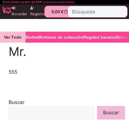
Envío Gratis a partir de 65€
(consulta condiciones)
0,00
€
Acceder
Registro
Ver Todo
Barbie
Muñecas de colección
Regalos baratos
Disne
Mr.
555
Buscar
Buscar