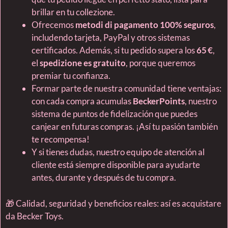
brillar en tu collezione.
Ofrecemos
metodi di pagamento 100% seguros
,
includendo tarjeta, PayPal y otros sistemas
certificados. Además, si tu pedido supera los
65 €
,
el
spedizione es gratuito
, porque queremos
premiar tu confianza.
Formar parte de nuestra comunidad tiene ventajas:
con cada compra acumulas
BeckerPoints
, nuestro
sistema de puntos de fidelización que puedes
canjear en futuras compras. ¡Así tu pasión también
te recompensa!
Y si tienes dudas, nuestro equipo de atención al
cliente está siempre disponible para ayudarte
antes, durante y después de tu compra.
🎁 Calidad, seguridad y beneficios reales: así es acquistare
da Becker Toys.