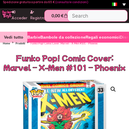
Spedizione gratuita a partire da 65 €
(consulta le condizioni)
0,00
€
Acceder
Registro
Vedi tutto
Barbie
Bambole da collezione
Regali economici
Dis
Home
Prodotti
Funko Pop! Comic Cover: Marvel – X-Men #101 – Phoenix
Funko Pop! Comic Cover:
Marvel – X-Men #101 – Phoenix