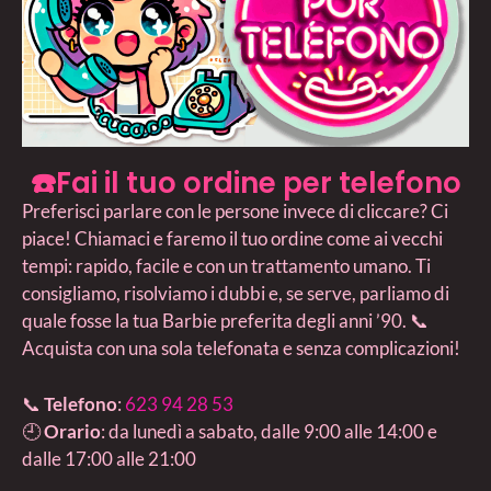
☎️Fai il tuo ordine per telefono
Preferisci parlare con le persone invece di cliccare? Ci
piace! Chiamaci e faremo il tuo ordine come ai vecchi
tempi: rapido, facile e con un trattamento umano. Ti
consigliamo, risolviamo i dubbi e, se serve, parliamo di
quale fosse la tua Barbie preferita degli anni ’90. 📞
Acquista con una sola telefonata e senza complicazioni!
📞
Telefono
:
623 94 28 53
🕘
Orario
: da lunedì a sabato, dalle 9:00 alle 14:00 e
dalle 17:00 alle 21:00