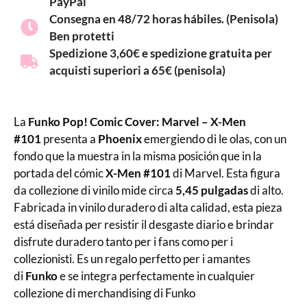
PayPal
Consegna en 48/72 horas hábiles. (Penisola)
Ben protetti
Spedizione 3,60€ e spedizione gratuita per
acquisti superiori a 65€ (penisola)
La
Funko Pop! Comic Cover: Marvel – X-Men
#101
presenta a
Phoenix
emergiendo di le olas, con un
fondo que la muestra in la misma posición que in la
portada del cómic
X-Men #101
di Marvel. Esta figura
da collezione di vinilo mide circa
5,45 pulgadas
di alto.
Fabricada in vinilo duradero di alta calidad, esta pieza
está diseñada per resistir il desgaste diario e brindar
disfrute duradero tanto per i fans como per i
collezionisti. Es un regalo perfetto per i amantes
di
Funko
e se integra perfectamente in cualquier
collezione di merchandising di Funko