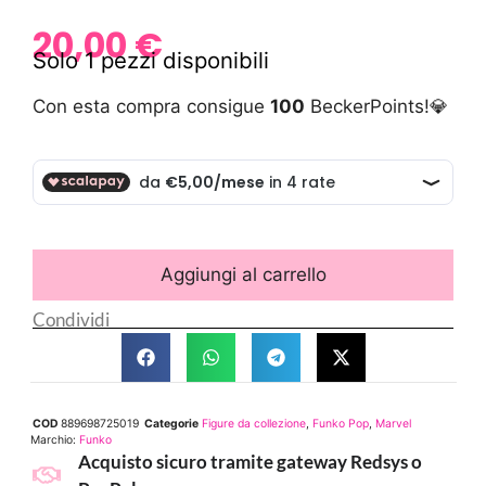
20,00
€
Solo 1 pezzi disponibili
Con esta compra consigue
100
BeckerPoints!💎
Aggiungi al carrello
Condividi
COD
889698725019
Categorie
Figure da collezione
,
Funko Pop
,
Marvel
Marchio:
Funko
Acquisto sicuro tramite gateway Redsys o