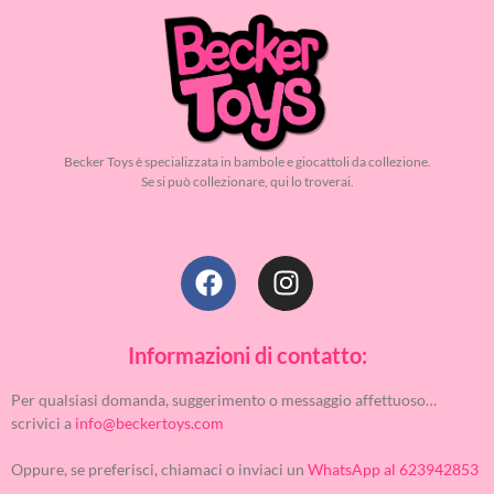
Becker Toys è specializzata in bambole e giocattoli da collezione.
Se si può collezionare, qui lo troverai.
Informazioni di contatto:
Per qualsiasi domanda, suggerimento o messaggio affettuoso…
scrivici a
info@beckertoys.com
Oppure, se preferisci, chiamaci o inviaci un
WhatsApp al 623942853