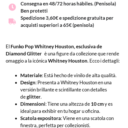
Consegna en 48/72 horas hábiles. (Penisola)
Ben protetti
Spedizione 3,60€ e spedizione gratuita per
acquisti superiori a 65€ (penisola)
El
Funko Pop Whitney Houston, esclusiva de
Diamond Glitter
è una figure da collezione que rende
omaggio a la icónica
Whitney Houston
. Ecco i dettagli:
Materiale
: Está hecho de vinilo de alta qualità.
Design
: Presenta a Whitney Houston en una
versión brillante e scintillante con detalles
de
glitter
.
Dimensioni
: Tiene una altezza de
10 cm
y es
ideal para exhibir en tu hogar u oficina.
Scatola expositora
: Viene en una scatola con
finestra, perfetta per collezionisti.