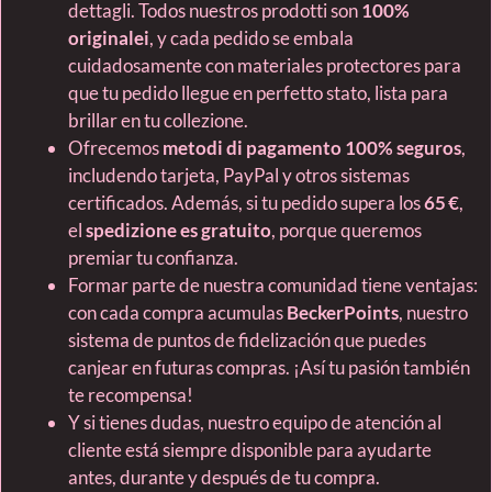
dettagli. Todos nuestros prodotti son
100%
originalei
, y cada pedido se embala
cuidadosamente con materiales protectores para
que tu pedido llegue en perfetto stato, lista para
brillar en tu collezione.
Ofrecemos
metodi di pagamento 100% seguros
,
includendo tarjeta, PayPal y otros sistemas
certificados. Además, si tu pedido supera los
65 €
,
el
spedizione es gratuito
, porque queremos
premiar tu confianza.
Formar parte de nuestra comunidad tiene ventajas:
con cada compra acumulas
BeckerPoints
, nuestro
sistema de puntos de fidelización que puedes
canjear en futuras compras. ¡Así tu pasión también
te recompensa!
Y si tienes dudas, nuestro equipo de atención al
cliente está siempre disponible para ayudarte
antes, durante y después de tu compra.