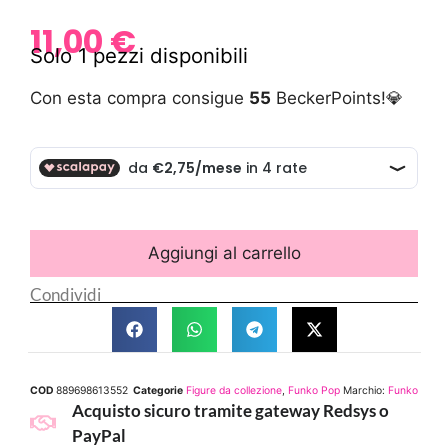
11,00
€
Solo 1 pezzi disponibili
Con esta compra consigue
55
BeckerPoints!💎
Aggiungi al carrello
Condividi
COD
889698613552
Categorie
Figure da collezione
,
Funko Pop
Marchio:
Funko
Acquisto sicuro tramite gateway Redsys o
PayPal