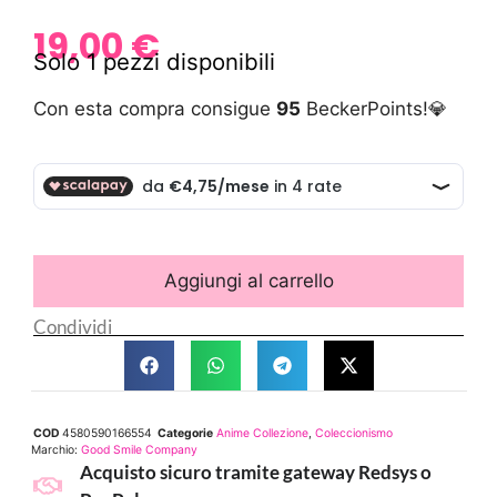
19,00
€
Solo 1 pezzi disponibili
Con esta compra consigue
95
BeckerPoints!💎
Aggiungi al carrello
Condividi
COD
4580590166554
Categorie
Anime Collezione
,
Coleccionismo
Marchio:
Good Smile Company
Acquisto sicuro tramite gateway Redsys o