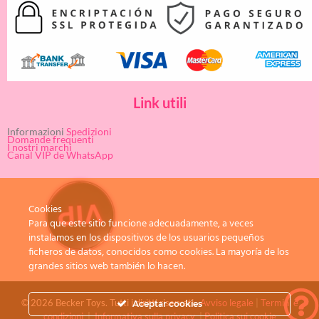
Link utili
Informazioni
Spedizioni
Domande frequenti
I nostri marchi
Canal VIP de WhatsApp
Cookies
Para que este sitio funcione adecuadamente, a veces
instalamos en los dispositivos de los usuarios pequeños
ficheros de datos, conocidos como cookies. La mayoría de los
grandes sitios web también lo hacen.
© 2026 Becker Toys. Tutti i diritti riservati.
Avviso legale
|
Termini e
Aceptar cookies
condizioni
|
Informativa sulla privacy
|
Politica sui cookie