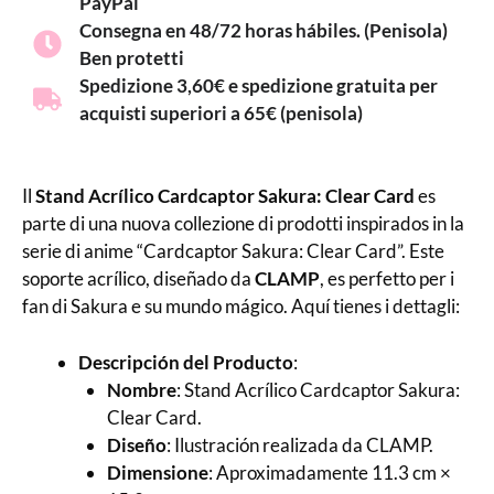
PayPal
Consegna en 48/72 horas hábiles. (Penisola)
Ben protetti
Spedizione 3,60€ e spedizione gratuita per
acquisti superiori a 65€ (penisola)
Il
Stand Acrílico Cardcaptor Sakura: Clear Card
es
parte di una nuova collezione di prodotti inspirados in la
serie di anime “Cardcaptor Sakura: Clear Card”. Este
soporte acrílico, diseñado da
CLAMP
, es perfetto per i
fan di Sakura e su mundo mágico. Aquí tienes i dettagli:
Descripción del Producto
:
Nombre
: Stand Acrílico Cardcaptor Sakura:
Clear Card.
Diseño
: Ilustración realizada da CLAMP.
Dimensione
: Aproximadamente 11.3 cm ×