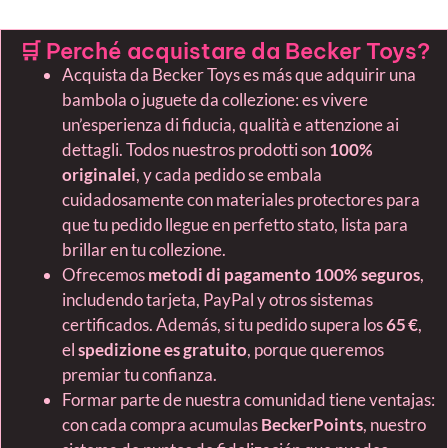
🛒 Perché acquistare da Becker Toys?
Acquista da Becker Toys es más que adquirir una
bambola o juguete da collezione: es vivere
un’esperienza di fiducia, qualità e attenzione ai
dettagli. Todos nuestros prodotti son
100%
originalei
, y cada pedido se embala
cuidadosamente con materiales protectores para
que tu pedido llegue en perfetto stato, lista para
brillar en tu collezione.
Ofrecemos
metodi di pagamento 100% seguros
,
includendo tarjeta, PayPal y otros sistemas
certificados. Además, si tu pedido supera los
65 €
,
el
spedizione es gratuito
, porque queremos
premiar tu confianza.
Formar parte de nuestra comunidad tiene ventajas:
con cada compra acumulas
BeckerPoints
, nuestro