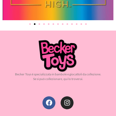
Becker Toys è specializzata in bambole e giocattoli da collezione.
Se si può collezionare, qui lo troverai.