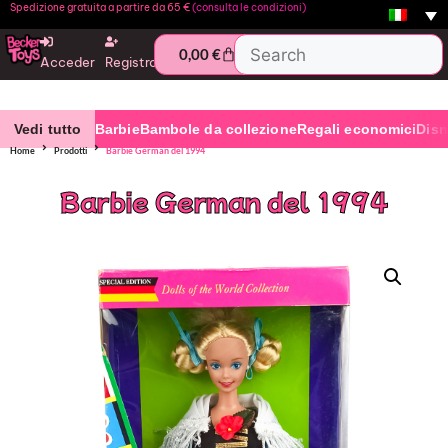
Spedizione gratuita a partire da 65 €
(consulta le condizioni)
0,00
€
Acceder
Registro
Vedi tutto
Barbie
Bambole da collezione
Regali economici
Dis
Home
Prodotti
Barbie German del 1994
Barbie German del 1994