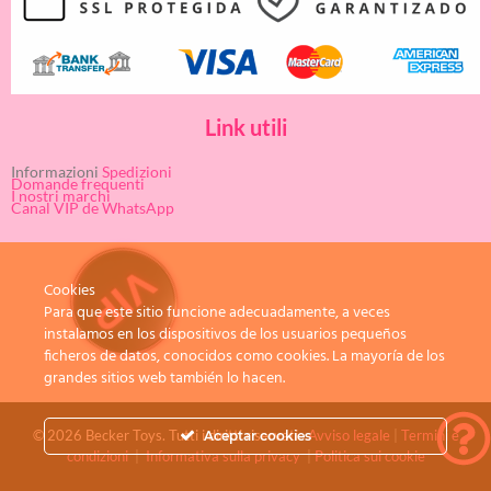
Link utili
Informazioni
Spedizioni
Domande frequenti
I nostri marchi
Canal VIP de WhatsApp
Cookies
Para que este sitio funcione adecuadamente, a veces
instalamos en los dispositivos de los usuarios pequeños
ficheros de datos, conocidos como cookies. La mayoría de los
grandes sitios web también lo hacen.
© 2026 Becker Toys. Tutti i diritti riservati.
Avviso legale
|
Termini e
Aceptar cookies
condizioni
|
Informativa sulla privacy
|
Politica sui cookie