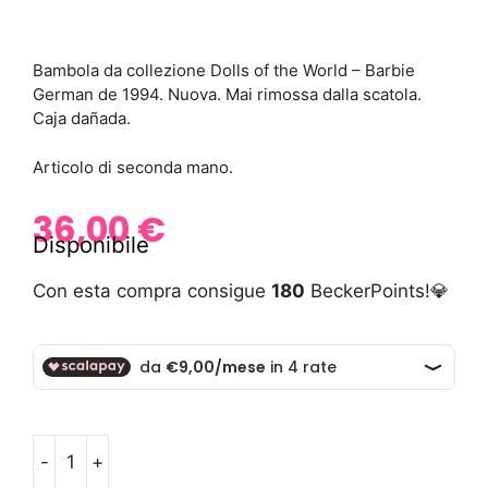
Bambola da collezione Dolls of the World – Barbie
German de 1994. Nuova. Mai rimossa dalla scatola.
Caja dañada.
Articolo di seconda mano.
36,00
€
Disponibile
Con esta compra consigue
180
BeckerPoints!💎
-
+