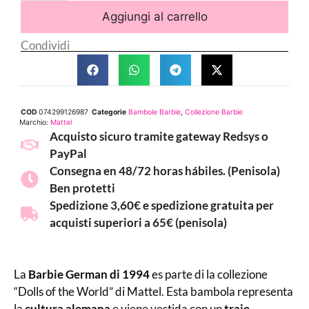
Aggiungi al carrello
Condividi
COD
074299126987
Categorie
Bambole Barbie
,
Collezione Barbie
Marchio:
Mattel
Acquisto sicuro tramite gateway Redsys o
PayPal
Consegna en 48/72 horas hábiles. (Penisola)
Ben protetti
Spedizione 3,60€ e spedizione gratuita per
acquisti superiori a 65€ (penisola)
La
Barbie German di 1994
es parte di la collezione
“Dolls of the World” di Mattel. Esta bambola representa
la
cultura alemana
e viene vestida con un
traje