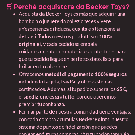
🛒 Perché acquistare da Becker Toys?
Acquista da Becker Toys es más que adquirir una
bambola o juguete da collezione: es vivere
un’esperienza di fiducia, qualità e attenzione ai
dettagli. Todos nuestros prodotti son
100%
originalei
, y cada pedido se embala
cuidadosamente con materiales protectores para
que tu pedido llegue en perfetto stato, lista para
brillar en tu collezione.
Ofrecemos
metodi di pagamento 100% seguros
,
includendo tarjeta, PayPal y otros sistemas
certificados. Además, si tu pedido supera los
65 €
,
el
spedizione es gratuito
, porque queremos
premiar tu confianza.
Formar parte de nuestra comunidad tiene ventajas:
con cada compra acumulas
BeckerPoints
, nuestro
sistema de puntos de fidelización que puedes
canjear en futuras compras. ¡Así tu pasión también