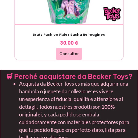
Bratz Fashion Pixiez Sasha Reimagined
30,00
€
Consultar
🛒 Perché acquistare da Becker Toys?
Acquista da Becker Toys es más que adquirir una
bambola o juguete da collezione: es vivere
un’esperienza di fiducia, qualità e attenzione ai
dettagli. Todos nuestros prodotti son
100%
originalei
, y cada pedido se embala
cuidadosamente con materiales protectores para
que tu pedido llegue en perfetto stato, lista para
brillar en tu collezione.