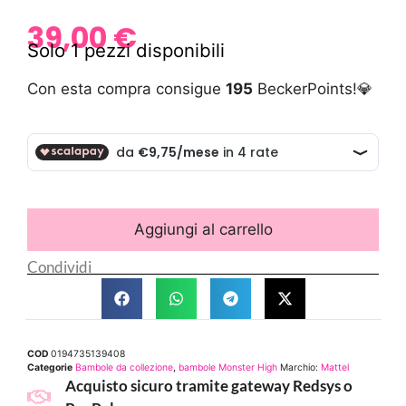
39,00
€
Solo 1 pezzi disponibili
Con esta compra consigue
195
BeckerPoints!💎
Aggiungi al carrello
Condividi
COD
0194735139408
Categorie
Bambole da collezione
,
bambole Monster High
Marchio:
Mattel
Acquisto sicuro tramite gateway Redsys o