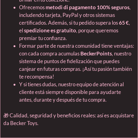
Ofrecemos
metodi di pagamento 100% seguros
,
includendo tarjeta, PayPal y otros sistemas
certificados. Además, si tu pedido supera los
65 €
,
el
spedizione es gratuito
, porque queremos
premiar tu confianza.
Formar parte de nuestra comunidad tiene ventajas:
con cada compra acumulas
BeckerPoints
, nuestro
sistema de puntos de fidelización que puedes
canjear en futuras compras. ¡Así tu pasión también
te recompensa!
Y si tienes dudas, nuestro equipo de atención al
cliente está siempre disponible para ayudarte
antes, durante y después de tu compra.
🎁 Calidad, seguridad y beneficios reales: así es acquistare
da Becker Toys.