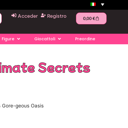
Acceder
Registro
0,00
€
Figure
Giocattoli
Preordine
timate Secrets
ts Gore-geous Oasis