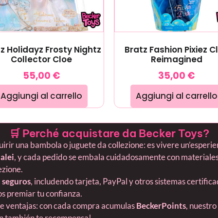
z Holidayz Frosty Nightz
Bratz Fashion Pixiez C
Collector Cloe
Reimagined
55,00
€
35,00
€
Aggiungi al carrello
Aggiungi al carrello
🛒 Perché acquistare da Becker Toys?
ir una bambola o juguete da collezione: es vivere un’esperienza
alei
, y cada pedido se embala cuidadosamente con materiales 
lezione.
 seguros
, includendo tarjeta, PayPal y otros sistemas certific
s premiar tu confianza.
ne ventajas: con cada compra acumulas
BeckerPoints
, nuestro
ión también te recompensa!