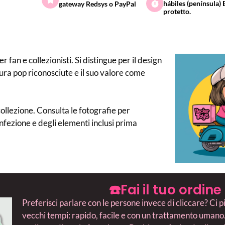
hábiles (península)
gateway Redsys o PayPal
protetto.
r fan e collezionisti. Si distingue per il design
ltura pop riconosciute e il suo valore come
llezione. Consulta le fotografie per
confezione e degli elementi inclusi prima
☎️Fai il tuo ordin
Preferisci parlare con le persone invece di cliccare? Ci 
vecchi tempi: rapido, facile e con un trattamento umano. 