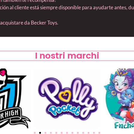
nción al cliente está siempre disponible para ayudarte antes, 
s acquistare da Becker Toys.
I nostri marchi