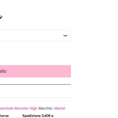
💎
ello
bambole Monster High
Marchio:
Mattel
horas
Spedizione 3,60€ e