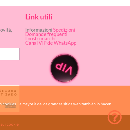
Link utili
novità,
Informazioni
Spedizioni
Domande frequenti
I nostri marchi
Canal VIP de WhatsApp
 cookies. La mayoría de los grandes sitios web también lo hacen.
 sui cookie