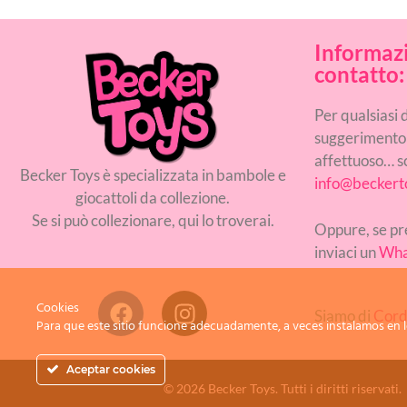
Informazi
contatto:
Per qualsiasi
suggerimento
affettuoso… sc
Becker Toys è specializzata in bambole e
info@beckert
giocattoli da collezione.
Se si può collezionare, qui lo troverai.
Oppure, se pre
inviaci un
Wha
Cookies
Siamo di
Cord
Para que este sitio funcione adecuadamente, a veces instalamos en l
Aceptar cookies
© 2026 Becker Toys. Tutti i diritti riservati.