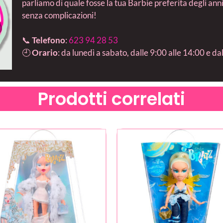
parliamo di quale fosse la tua Barbie preferita degli ann
senza complicazioni!
📞
Telefono
:
623 94 28 53
🕘
Orario
: da lunedì a sabato, dalle 9:00 alle 14:00 e da
Prodotti correlati