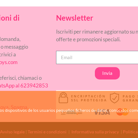
oni di
Newsletter
Iscriviti per rimanere aggiornato su 
 domanda,
offerte e promozioni speciali.
 o messaggio
rivici a
oys.com
Invia
ferisci, chiamaci o
tsApp al 623942853
ova, Spagna.
os dispositivos de los usuarios pequeños ficheros de datos, conocidos como
Avviso legale
|
Termini e condizioni
|
Informativa sulla privacy
|
Politica