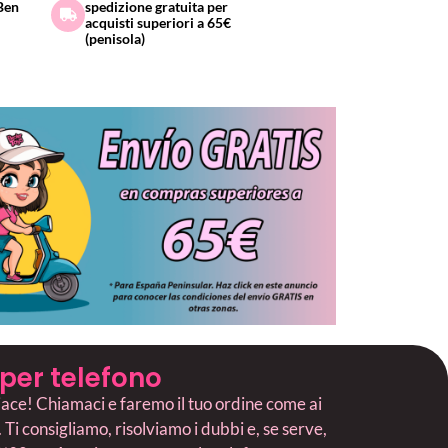
 Ben
spedizione gratuita per
acquisti superiori a 65€
(penisola)
e per telefono
piace! Chiamaci e faremo il tuo ordine come ai
Ti consigliamo, risolviamo i dubbi e, se serve,