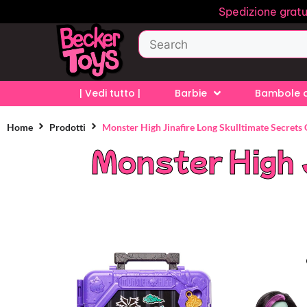
Spedizione gratu
| Vedi tutto |
Barbie
Bambole d
Home
Prodotti
Monster High Jinafire Long Skulltimate Secrets
Monster High 