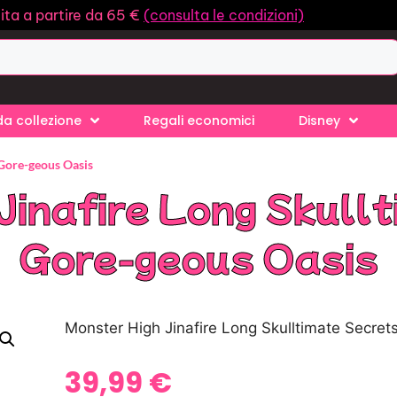
ita a partire da 65 €
(consulta le condizioni)
a collezione
Regali economici
Disney
 Gore-geous Oasis
Jinafire Long Skull
Gore-geous Oasis
Monster High Jinafire Long Skulltimate Secre
39,99
€