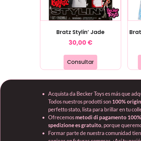
Bratz Stylin’ Jade
Brat
30,00
€
Consultar
Acquista da Becker Toys es más que adquir
Todos nuestros prodotti son
100% origin
perfetto stato, lista para brillar en tu col
Ofrecemos
metodi di pagamento 100%
spedizione es gratuito
, porque queremo
Formar parte de nuestra comunidad tie
canjear en futuras compras. ¡Así tu pas