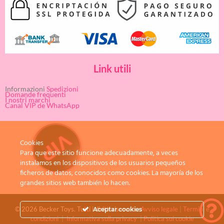
Link utili
Informazioni
Spedizioni
Domande frequenti
I nostri marchi
Canal VIP de WhatsApp
Cookies
Para que este sitio funcione adecuadamente, a veces
instalamos en los dispositivos de los usuarios pequeños
ficheros de datos, conocidos como cookies. La mayoría de los
grandes sitios web también lo hacen.
© 2026 Becker Toys. Tutti i diritti riservati.
Avviso legale
|
Termini e
Aceptar cookies
condizioni
|
Informativa sulla privacy
|
Politica sui cookie