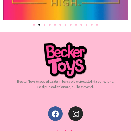
Becker Toys è specializzata in bambole e giocattoli da collezione.
Se si può collezionare, qui lo troverai.