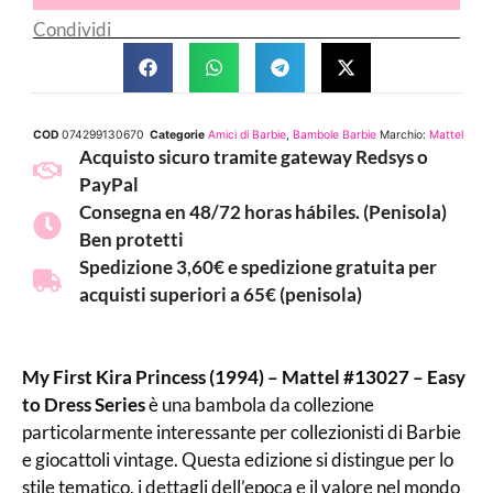
Condividi
COD
074299130670
Categorie
Amici di Barbie
,
Bambole Barbie
Marchio:
Mattel
Acquisto sicuro tramite gateway Redsys o
PayPal
Consegna en 48/72 horas hábiles. (Penisola)
Ben protetti
Spedizione 3,60€ e spedizione gratuita per
acquisti superiori a 65€ (penisola)
My First Kira Princess (1994) – Mattel #13027 – Easy
to Dress Series
è una bambola da collezione
particolarmente interessante per collezionisti di Barbie
e giocattoli vintage. Questa edizione si distingue per lo
stile tematico, i dettagli dell’epoca e il valore nel mondo