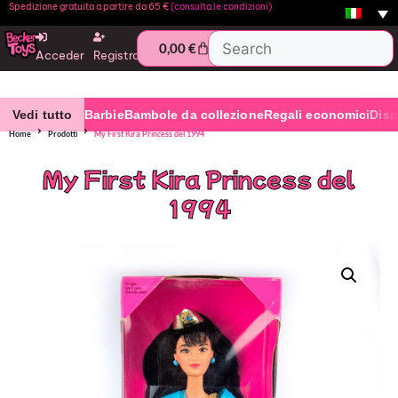
Spedizione gratuita a partire da 65 €
(consulta le condizioni)
0,00
€
Acceder
Registro
Vedi tutto
Barbie
Bambole da collezione
Regali economici
Dis
Home
Prodotti
My First Kira Princess del 1994
My First Kira Princess del
1994