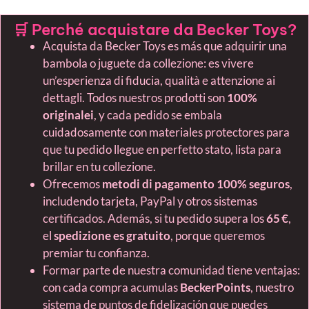
🛒 Perché acquistare da Becker Toys?
Acquista da Becker Toys es más que adquirir una
bambola o juguete da collezione: es vivere
un’esperienza di fiducia, qualità e attenzione ai
dettagli. Todos nuestros prodotti son
100%
originalei
, y cada pedido se embala
cuidadosamente con materiales protectores para
que tu pedido llegue en perfetto stato, lista para
brillar en tu collezione.
Ofrecemos
metodi di pagamento 100% seguros
,
includendo tarjeta, PayPal y otros sistemas
certificados. Además, si tu pedido supera los
65 €
,
el
spedizione es gratuito
, porque queremos
premiar tu confianza.
Formar parte de nuestra comunidad tiene ventajas:
con cada compra acumulas
BeckerPoints
, nuestro
sistema de puntos de fidelización que puedes