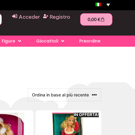
Acceder
Registro
0,00
€
Figure
Giocattoli
Preordine
IN OFFERTA!