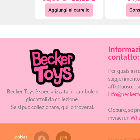
Aggiungi al carrello
Cons
Informazi
contatto:
Per qualsiasi
suggerimento
affettuoso… sc
Becker Toys è specializzata in bambole e
info@beckert
giocattoli da collezione.
Se si può collezionare, qui lo troverai.
Oppure, se pre
inviaci un
Wha
Cookies
Siamo di
Cord