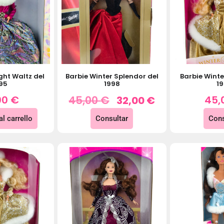
ght Waltz del
Barbie Winter Splendor del
Barbie Winte
95
1998
1
00
€
45,00
€
45,
32,00
€
l carrello
Consultar
Cons