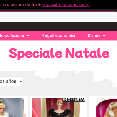
ita a partire da 65 €
(consulta le condizioni)
a collezione
Regali economici
Disney
Speciale Natale
IN OFFERTA!