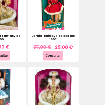
r Fantasy del
Barbie Holiday Hostess del
995
1992
00
€
37,00
€
29,00
€
ultar
Consultar