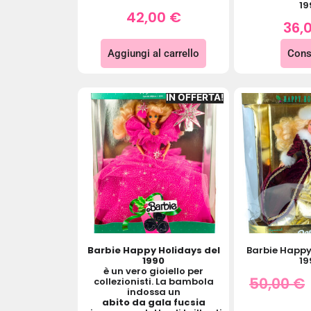
19
42,00
€
36,
Aggiungi al carrello
Cons
IN OFFERTA!
Barbie Happy Holidays del
Barbie Happy
1990
19
è un vero gioiello per
50,00
€
collezionisti. La bambola
indossa un
abito da gala fucsia