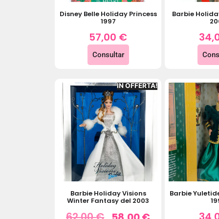
Disney Belle Holiday Princess
Barbie Holida
1997
20
57,00
€
34,
Consultar
Cons
IN OFFERTA!
Barbie Holiday Visions
Barbie Yuleti
Winter Fantasy del 2003
19
62,00
€
34,
58,00
€