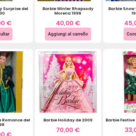
y Surprise del
Barbie Winter Rhapsody
Barbie Snow 
00
Morena 1996
1
00
€
40,00
€
45,
ultar
Aggiungi al carrello
Cons
de Romance del
Barbie Holiday de 2009
Barbie Festive
96
70,00
€
33,
00
€