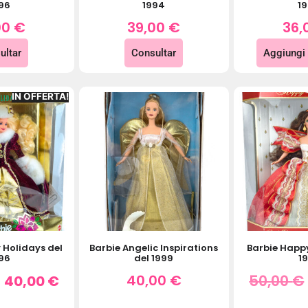
96
1994
1
00
€
39,00
€
36,
ultar
Consultar
Aggiungi 
IN OFFERTA!
 Holidays del
Barbie Angelic Inspirations
Barbie Happ
96
del 1999
1
40,00
€
50,00
€
40,00
€