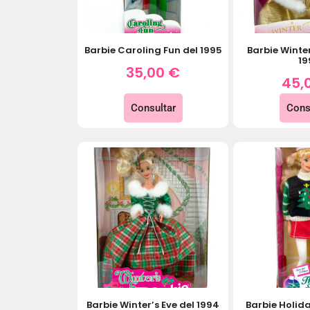
Barbie Caroling Fun del 1995
Barbie Winte
19
35,00
€
45,
Consultar
Cons
Barbie Winter’s Eve del 1994
Barbie Holid