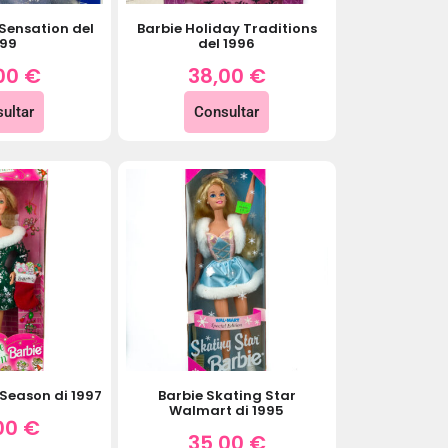
Sensation del
Barbie Holiday Traditions
999
del 1996
00
€
38,00
€
ultar
Consultar
 Season di 1997
Barbie Skating Star
Walmart di 1995
00
€
35,00
€