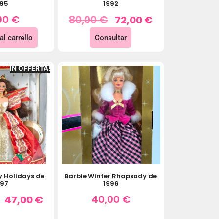
995
1992
00
€
80,00
€
72,00
€
al carrello
Consultar
IN OFFERTA!
y Holidays de
Barbie Winter Rhapsody de
997
1996
40,00
€
47,00
€