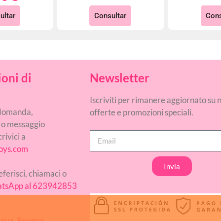
ultar
Consultar
Cons
oni di
Newsletter
Iscriviti per rimanere aggiornato su 
 domanda,
offerte e promozioni speciali.
 o messaggio
rivici a
oys.com
Invia
ferisci, chiamaci o
tsApp al 623942853
ova, Spagna.