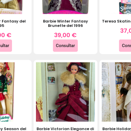
r Fantasy del
Barbie Winter Fantasy
Teresa Skatin
95
Brunette del 1996
37,
00
€
39,00
€
ultar
Consultar
Cons
ay Season del
Barbie Victorian Elegance di
Barbie Holida