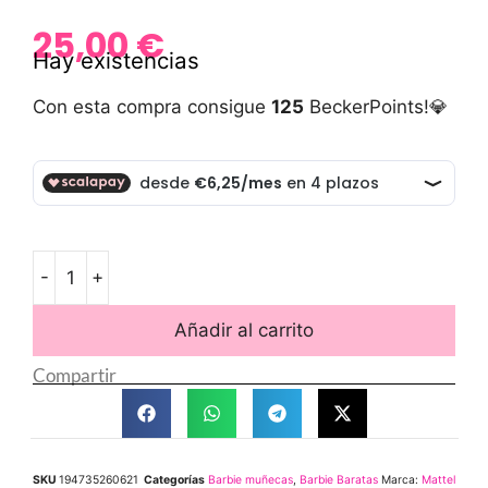
25,00
€
Hay existencias
Con esta compra consigue
125
BeckerPoints!💎
-
+
Añadir al carrito
Compartir
SKU
194735260621
Categorías
Barbie muñecas
,
Barbie Baratas
Marca:
Mattel