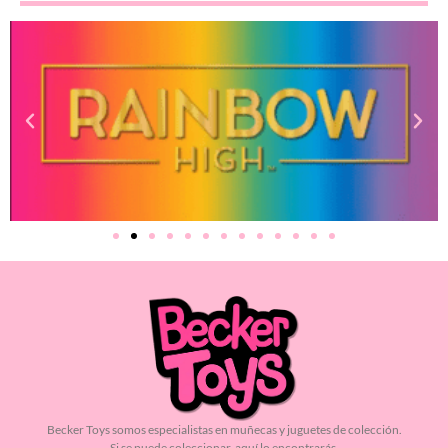
Becker Toys somos especialistas en muñecas y juguetes de colección.
Si se puede coleccionar, aquí lo encontrarás.