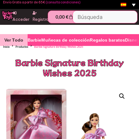
Envío Gratis a partir de 65€
(consulta condiciones)
0,00
€
Acceder
Registro
Ver Todo
Barbie
Muñecas de colección
Regalos baratos
Disne
Inicio
Productos
Barbie Signature Birthday Wishes 2025
Barbie Signature Birthday
Wishes 2025