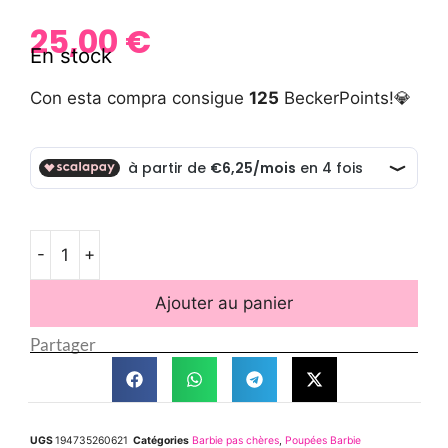
25,00
€
En stock
Con esta compra consigue
125
BeckerPoints!💎
-
+
Ajouter au panier
Partager
UGS
194735260621
Catégories
Barbie pas chères
,
Poupées Barbie