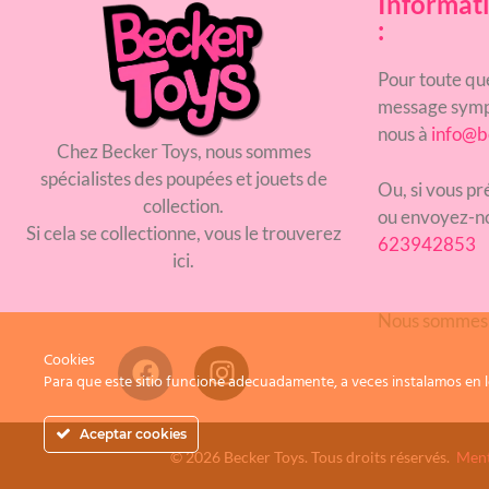
Informati
:
Pour toute qu
message symp
nous à
info@b
Chez Becker Toys, nous sommes
spécialistes des poupées et jouets de
Ou, si vous p
collection.
ou envoyez-n
Si cela se collectionne, vous le trouverez
623942853
ici.
Nous sommes
Cookies
Para que este sitio funcione adecuadamente, a veces instalamos en l
Aceptar cookies
© 2026 Becker Toys. Tous droits réservés.
Ment