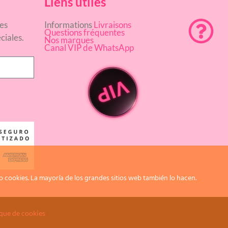
Liens utiles
es
Informations
Livraisons
Questions fréquentes
ciales.
Nos marques
Canal VIP de WhatsApp
 cookies. La mayoría de los grandes sitios web también lo hacen.
ique de cookies