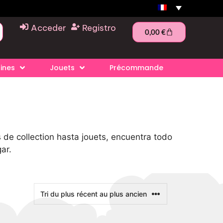
Acceder
Registro
0,00
€
rines
Jouets
Précommande
de collection hasta jouets, encuentra todo
ar.