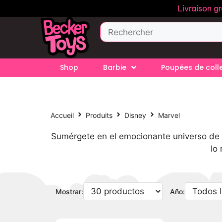
Livraison g
Shop
Barbie
Poupées de coll
Accueil
Produits
Disney
Marvel
Sumérgete en el emocionante universo de M
lo
Mostrar:
Año: