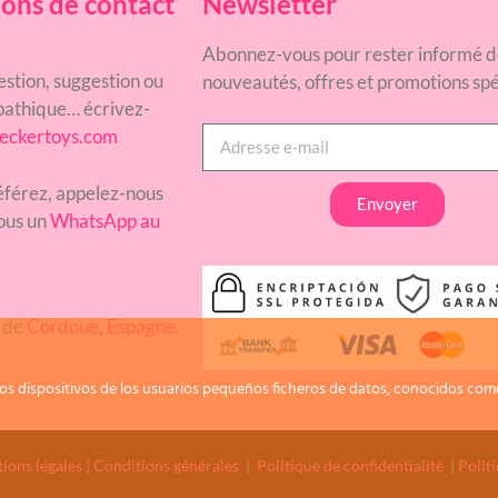
ons de contact
Newsletter
Abonnez-vous pour rester informé d
estion, suggestion ou
nouveautés, offres et promotions spé
athique… écrivez-
eckertoys.com
référez, appelez-nous
Envoyer
ous un
WhatsApp au
 de
Cordoue, Espagne.
os dispositivos de los usuarios pequeños ficheros de datos, conocidos como
ions légales
|
Conditions générales
|
Politique de confidentialité
|
Polit