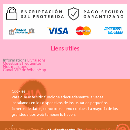
Liens utiles
Informations
Livraisons
Questions fréquentes
Nos marques
Canal VIP de WhatsApp
Cookies
Para que este sitio funcione adecuadamente, a veces
instalamos en los dispositivos de los usuarios pequeños
ficheros de datos, conocidos como cookies. La mayoría de los
grandes sitios web también lo hacen.
© 2026 Becker Toys. Tous droits réservés.
Mentions légales
|
Conditions
Aceptar cookies