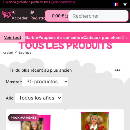
Livraison gratuite à partir de 65 €
(voir conditions)
0,00
€
Acceder
Registro
Voir tout
Barbie
Poupées de collection
Cadeaux pas chers
Dis
TOUS LES PRODUITS
Accueil
Boutique
Mostrar:
Año:
PRÓXIMAMENTE