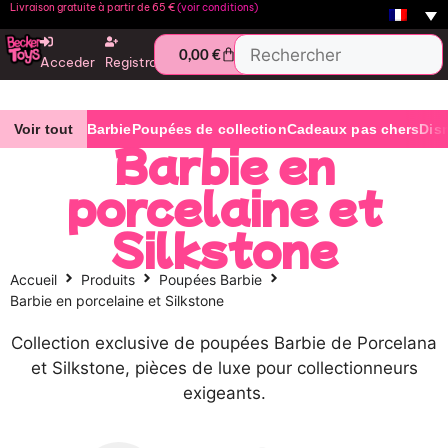
Livraison gratuite à partir de 65 €
(voir conditions)
0,00
€
Acceder
Registro
Voir tout
Barbie
Poupées de collection
Cadeaux pas chers
Dis
Barbie en
porcelaine et
Silkstone
Accueil
Produits
Poupées Barbie
Barbie en porcelaine et Silkstone
Collection exclusive de poupées Barbie de Porcelana
et Silkstone, pièces de luxe pour collectionneurs
exigeants.