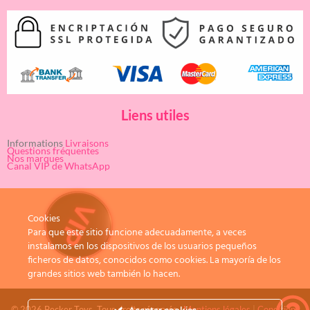
Liens utiles
Informations
Livraisons
Questions fréquentes
Nos marques
Canal VIP de WhatsApp
Cookies
Para que este sitio funcione adecuadamente, a veces
instalamos en los dispositivos de los usuarios pequeños
ficheros de datos, conocidos como cookies. La mayoría de los
grandes sitios web también lo hacen.
© 2026 Becker Toys. Tous droits réservés.
Mentions légales
|
Conditions