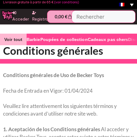
Livraison gratuite à partir de 65 €
(voir conditions)
0,00
€
Acceder
Registro
Voir tout
Barbie
Poupées de collection
Cadeaux pas chers
Dis
Conditions générales
Conditions générales de Uso de Becker Toys
Fecha de Entrada en Vigor: 01/04/2024
Veuillez lire attentivement los siguientes términos y
condiciones avant d’utiliser notre site web.
1. Aceptación de los Conditions générales
Al acceder y
utilizar Becker Toys, aceptas estar sujeto a estos términos y