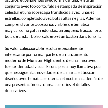
oscuros, et pendientes avec forma de luna. Viste un
conjunto avec top corto, falda estampada de inspiración
celestial et una sobrecapa translúcida avec lunas et
estrellas, completado avec botas altas negras. Además,
comprend varios accesorios visibles de temática
mágica, como gafas redondas, un pequeño frasco, libro,
bola de cristal, bolso, caldero et un bastón dans tono lila.
Su valor coleccionable resulta especialmente
interesante por formar parte de un lanzamiento
moderno de
Monster High
dentro de una línea avec
fuerte identidad visual. Es una pieza muy llamativa pour
quienes siguen las novedades de la marca et buscan
diseños avec temática esotérica et nocturna, además de
una presentación rica dans accesorios et detalles
decorativos.