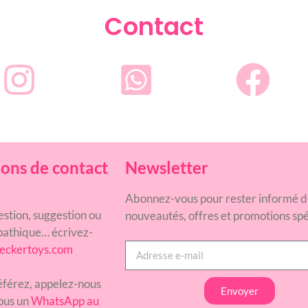
Contact
ons de contact
Newsletter
Abonnez-vous pour rester informé d
estion, suggestion ou
nouveautés, offres et promotions spé
athique… écrivez-
eckertoys.com
référez, appelez-nous
Envoyer
ous un
WhatsApp au