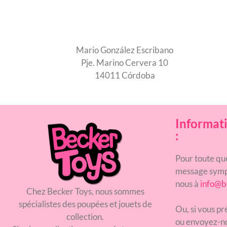
Mario González Escribano
Pje. Marino Cervera 10
14011 Córdoba
Informati
:
Pour toute qu
message symp
nous à
info@b
Chez Becker Toys, nous sommes
spécialistes des poupées et jouets de
Ou, si vous p
collection.
ou envoyez-n