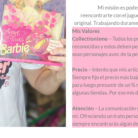
Mi misión es pode
reencontrarte con el jugu
original. Trabajando durame
Mis Valores
Collectionismo
– Todos los p
reconocidas y estos deben per
sean personajes avec de la pe
Precio
– Intento que mis artí
Siempre fijo el precio más baj
para luego presumir de un % 
algunas tiendas. Por eso mis 
Atención
– La comunicación y
mi. Ofreciendo un trato pers
siempre encontrarás algún det