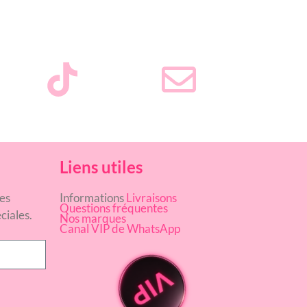
Liens utiles
es
Informations
Livraisons
Questions fréquentes
ciales.
Nos marques
Canal VIP de WhatsApp