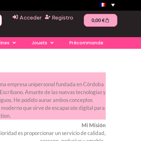
Acceder
Registro
0,00
€
rines
Jouets
Précommande
, una empresa unipersonal fundada en Córdoba
Escribano. Amante de las nuevas tecnologías y
ntiguos. He podido aunar ambos conceptos
moderno que sirve de escaparate digital para
tion.
Mi Misión
oridad es proporcionar un servicio de calidad,
cercano, exclusivo y amable.