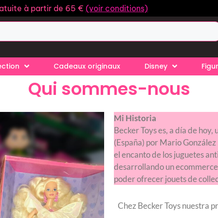
ratuite à partir de 65 €
(voir conditions)
ection
Cadeaux originaux
Disney
Figu
Qui sommes-nous
Mi Historia
Becker Toys es, a día de hoy
(España) por Mario González 
el encanto de los juguetes a
desarrollando un ecommerce 
poder ofrecer jouets de collec
Chez Becker Toys nuestra pri