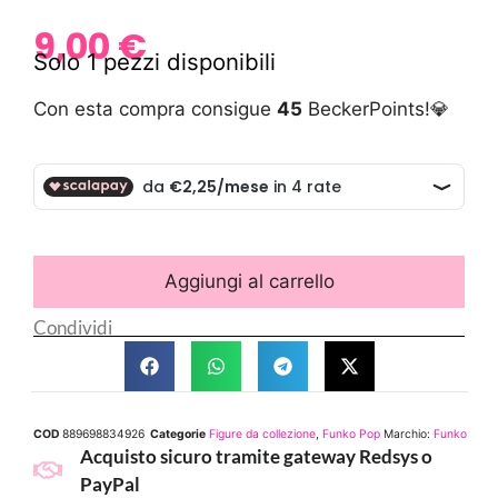
9,00
€
Solo 1 pezzi disponibili
Con esta compra consigue
45
BeckerPoints!💎
Aggiungi al carrello
Condividi
COD
889698834926
Categorie
Figure da collezione
,
Funko Pop
Marchio:
Funko
Acquisto sicuro tramite gateway Redsys o
PayPal