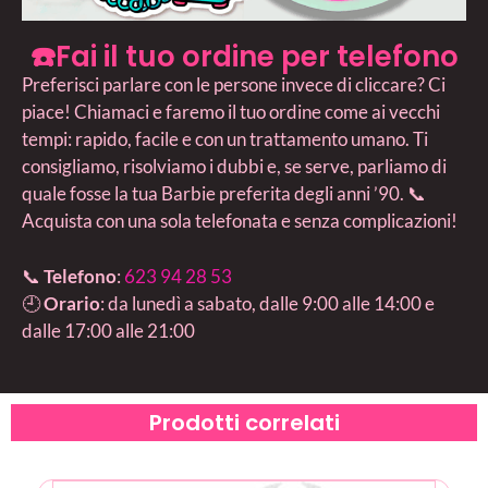
☎️Fai il tuo ordine per telefono
Preferisci parlare con le persone invece di cliccare? Ci
piace! Chiamaci e faremo il tuo ordine come ai vecchi
tempi: rapido, facile e con un trattamento umano. Ti
consigliamo, risolviamo i dubbi e, se serve, parliamo di
quale fosse la tua Barbie preferita degli anni ’90. 📞
Acquista con una sola telefonata e senza complicazioni!
📞
Telefono
:
623 94 28 53
🕘
Orario
: da lunedì a sabato, dalle 9:00 alle 14:00 e
dalle 17:00 alle 21:00
Prodotti correlati