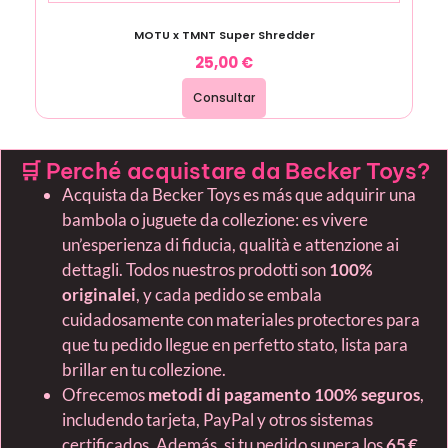
MOTU x TMNT Super Shredder
25,00
€
Consultar
🛒 Perché acquistare da Becker Toys?
Acquista da Becker Toys es más que adquirir una
bambola o juguete da collezione: es vivere
un’esperienza di fiducia, qualità e attenzione ai
dettagli. Todos nuestros prodotti son
100%
originalei
, y cada pedido se embala
cuidadosamente con materiales protectores para
que tu pedido llegue en perfetto stato, lista para
brillar en tu collezione.
Ofrecemos
metodi di pagamento 100% seguros
,
includendo tarjeta, PayPal y otros sistemas
certificados. Además, si tu pedido supera los
65 €
,