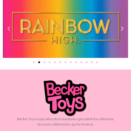
Becker Toys è specializzata in bambole e giocattoli da collezione.
Se si può collezionare, qui lo troverai.