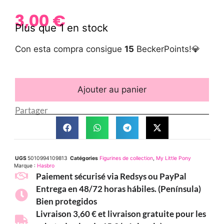
3,00
€
Plus que 1 en stock
Con esta compra consigue
15
BeckerPoints!💎
Ajouter au panier
Partager
UGS
5010994109813
Catégories
Figurines de collection
,
My Little Pony
Marque :
Hasbro
Paiement sécurisé via Redsys ou PayPal
Entrega en 48/72 horas hábiles. (Península)
Bien protegidos
Livraison 3,60 € et livraison gratuite pour les