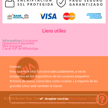
Liens utiles
Informations
Livraisons
Questions fréquentes
Nos marques
Canal VIP de WhatsApp
Cookies
Para que este sitio funcione adecuadamente, a veces
instalamos en los dispositivos de los usuarios pequeños
ficheros de datos, conocidos como cookies. La mayoría de los
grandes sitios web también lo hacen.
© 2026 Becker Toys. Tous droits réservés.
Mentions légales
|
Conditions
Aceptar cookies
générales
|
Politique de confidentialité
|
Politique de cookies