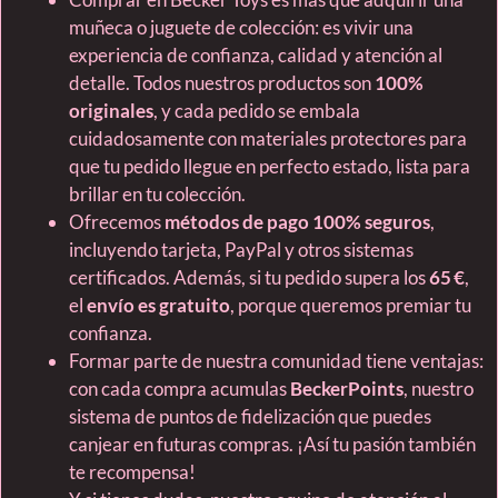
muñeca o juguete de colección: es vivir una
experiencia de confianza, calidad y atención al
detalle. Todos nuestros productos son
100%
originales
, y cada pedido se embala
cuidadosamente con materiales protectores para
que tu pedido llegue en perfecto estado, lista para
brillar en tu colección.
Ofrecemos
métodos de pago 100% seguros
,
incluyendo tarjeta, PayPal y otros sistemas
certificados. Además, si tu pedido supera los
65 €
,
el
envío es gratuito
, porque queremos premiar tu
confianza.
Formar parte de nuestra comunidad tiene ventajas:
con cada compra acumulas
BeckerPoints
, nuestro
sistema de puntos de fidelización que puedes
canjear en futuras compras. ¡Así tu pasión también
te recompensa!