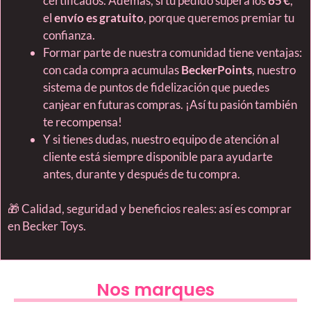
certificados. Además, si tu pedido supera los
65 €
,
el
envío es gratuito
, porque queremos premiar tu
confianza.
Formar parte de nuestra comunidad tiene ventajas:
con cada compra acumulas
BeckerPoints
, nuestro
sistema de puntos de fidelización que puedes
canjear en futuras compras. ¡Así tu pasión también
te recompensa!
Y si tienes dudas, nuestro equipo de atención al
cliente está siempre disponible para ayudarte
antes, durante y después de tu compra.
🎁 Calidad, seguridad y beneficios reales: así es comprar
en Becker Toys.
Nos marques