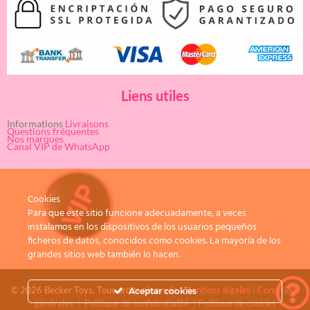
Liens utiles
Informations
Livraisons
Questions fréquentes
Nos marques
Canal VIP de WhatsApp
Cookies
Para que este sitio funcione adecuadamente, a veces
instalamos en los dispositivos de los usuarios pequeños
ficheros de datos, conocidos como cookies. La mayoría de los
grandes sitios web también lo hacen.
© 2026 Becker Toys. Tous droits réservés.
Mentions légales
|
Conditions
Aceptar cookies
générales
|
Politique de confidentialité
|
Politique de cookies