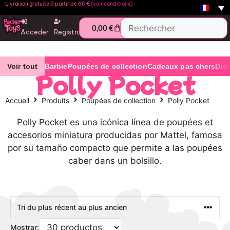
Livraison gratuite à partir de 65 €
(voir conditions)
0,00
€
Acceder
Registro
Voir tout
Barbie
Poupées de collection
Cadeaux pas chers
Dis
Polly Pocket
Accueil
Produits
Poupées de collection
Polly Pocket
Polly Pocket es una icónica línea de poupées et
accesorios miniatura producidas por Mattel, famosa
por su tamaño compacto que permite a las poupées
caber dans un bolsillo.
Mostrar: