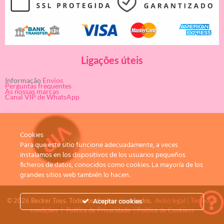
Ligações úteis
Informação
Envios
Perguntas frequentes
As nossas marcas
Canal VIP de WhatsApp
Cookies
Para que este sitio funcione adecuadamente, a veces
instalamos en los dispositivos de los usuarios pequeños
ficheros de datos, conocidos como cookies. La mayoría de los
grandes sitios web también lo hacen.
© 2026 Becker Toys. Todos os direitos reservados.
Aviso legal
|
Termos e
Aceptar cookies
condições
|
Política de Privacidade
|
Política de Cookiess