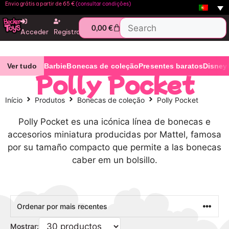
Envio grátis a partir de 65 €
(consultar condições)
0,00
€
Acceder
Registro
Ver tudo
Barbie
Bonecas de coleção
Presentes baratos
Disney
Polly Pocket
Início
Produtos
Bonecas de coleção
Polly Pocket
Polly Pocket es una icónica línea de bonecas e
accesorios miniatura producidas por Mattel, famosa
por su tamaño compacto que permite a las bonecas
caber em un bolsillo.
Mostrar: