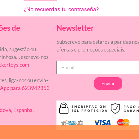
¿No recuerdas tu contraseña?
ões de
Newsletter
Subscreve para estares a par das no
da, sugestão ou
ofertas e promoções especiais.
inhosa… escreve-nos
ckertoys.com
res, liga-nos ou envia-
Enviar
App para 623942853
dova, Espanha.