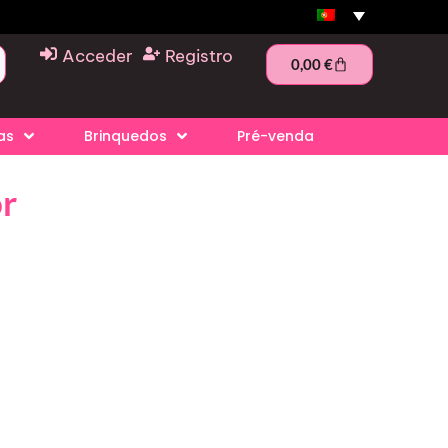
Acceder
Registro
0,00
€
as
Brinquedos
Pré-venda
or