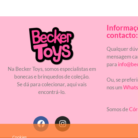
Informaç
contacto:
Qualquer dúvi
mensagem car
para
info@be
Na Becker Toys, somos especialistas em
bonecas e brinquedos de coleção.
Ou, se preferi
Se dá para colecionar, aqui vais
nos um
Whats
encontrá-lo.
Somos de
Cór
Cookies