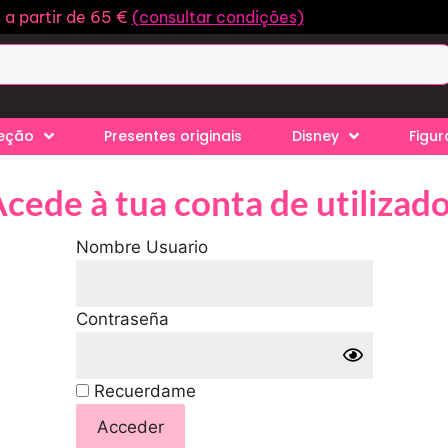
s a partir de 65 €
(consultar condições)
leção
Presentes originais
Disney
Figur
cede à tua conta de utilizad
Nombre Usuario
Contraseña
Recuerdame