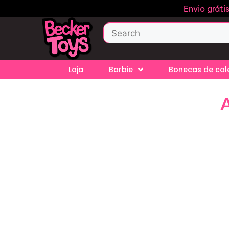
Envio gráti
Loja
Barbie
Bonecas de co
A