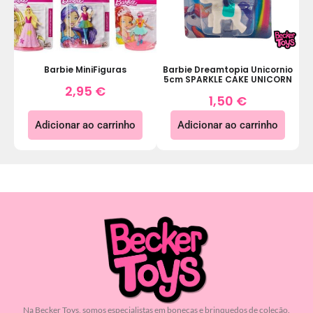
Barbie MiniFiguras
Barbie Dreamtopia Unicornio
5cm SPARKLE CAKE UNICORN
2,95
€
1,50
€
Adicionar ao carrinho
Adicionar ao carrinho
Na Becker Toys, somos especialistas em bonecas e brinquedos de coleção.