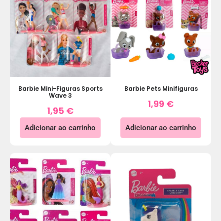
Barbie Mini-Figuras Sports
Barbie Pets Minifiguras
Wave 3
1,99
€
1,95
€
Adicionar ao carrinho
Adicionar ao carrinho