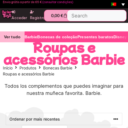
Envio grátis a partir de 65 €
(consultar condições)
0,00
€
Acceder
Registro
Ver tudo
Barbie
Bonecas de coleção
Presentes baratos
Disney
Roupas e
acessórios Barbie
Início
Produtos
Bonecas Barbie
Roupas e acessórios Barbie
Todos los complementos que puedes imaginar para
nuestra muñeca favorita. Barbie.