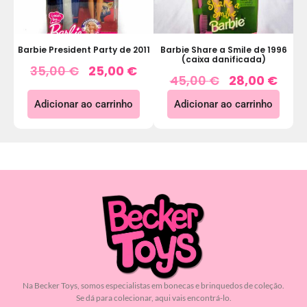
Barbie President Party de 2011
Barbie Share a Smile de 1996
(caixa danificada)
35,00
€
25,00
€
45,00
€
28,00
€
Adicionar ao carrinho
Adicionar ao carrinho
Na Becker Toys, somos especialistas em bonecas e brinquedos de coleção.
Se dá para colecionar, aqui vais encontrá-lo.