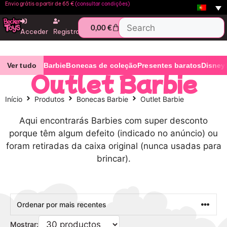
Envio grátis a partir de 65 €
(consultar condições)
0,00
€
Acceder
Registro
Ver tudo
Barbie
Bonecas de coleção
Presentes baratos
Disney
Outlet Barbie
Início
Produtos
Bonecas Barbie
Outlet Barbie
Aqui encontrarás Barbies com super desconto
porque têm algum defeito (indicado no anúncio) ou
foram retiradas da caixa original (nunca usadas para
brincar).
Mostrar: