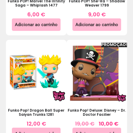
Funko POP! Marvel The Infinity
Funko POP! She-Ra – Shadow
Saga – Whiplash 1477
Weaver 1799
6,00
€
9,00
€
Adicionar ao carrinho
Adicionar ao carrinho
PROMOÇÃO!
Funko Pop! Dragon Ball Super
Funko Pop! Deluxe: Disney – Dr.
Saiyan Trunks 1281
Doctor Facilier
12,00
€
19,00
€
10,00
€