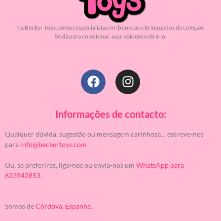
Na Becker Toys, somos especialistas em bonecas e brinquedos de coleção.
Se dá para colecionar, aqui vais encontrá-lo.
Informações de contacto:
Qualquer dúvida, sugestão ou mensagem carinhosa… escreve-nos
para
info@beckertoys.com
Ou, se preferires, liga-nos ou envia-nos um
WhatsApp para
623942853
Somos de
Córdova, Espanha.