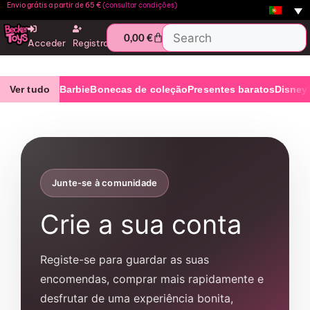
Envio grátis a partir de 65 €
(consultar condições)
0,00
€
Acceder
Registro
Ver tudo
Barbie
Bonecas de coleção
Presentes baratos
Disney
Junte-se à comunidade
Crie a sua conta
Registe-se para guardar as suas
encomendas, comprar mais rapidamente e
desfrutar de uma experiência bonita,