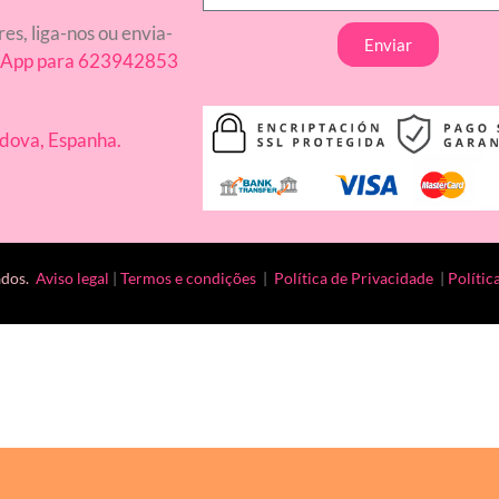
res, liga-nos ou envia-
Enviar
App para 623942853
dova, Espanha.
ados.
Aviso legal
|
Termos e condições
|
Política de Privacidade
|
Polític