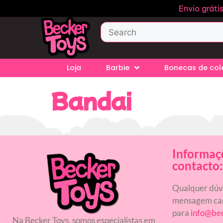
Envio gráti
Loja
Barbie
Bonecas de co
Bandai
Informaç
contacto:
Qualquer dúvi
mensagem car
para
info@be
Na Becker Toys, somos especialistas em