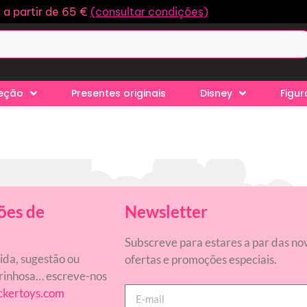
s a partir de 65 €
(consultar condições)
leção
Presentes originais
Disney
Figur
ões de
Newsletter
Subscreve para estares a par das no
da, sugestão ou
ofertas e promoções especiais.
inhosa… escreve-nos
ckertoys.com