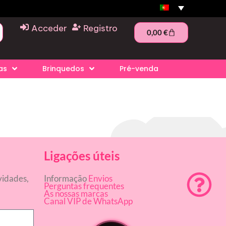
Acceder
Registro
0,00
€
as
Brinquedos
Pré-venda
Ligações úteis
vidades,
Informação
Envios
Perguntas frequentes
As nossas marcas
Canal VIP de WhatsApp